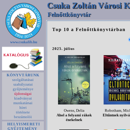
Csuka Zoltán Városi K
Felnőttkönyvtár
Top 10 a Felnőttkönyvtárban
www.csukalib.hu
2025. július
KÖNYVTÁRUNK
szolgáltatásai
szabályzatai
gyűjteménye
újdonságai
kiadványai
munkatársai
hírei
Owens, Delia
Robotham, Mic
története
Ahol a folyami rákok
Eltűntnek nyilvá
beszámolói
énekelnek
HELYISMERETI
GYŰJTEMÉNY