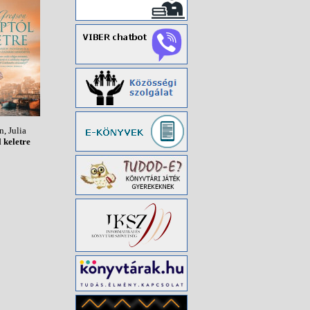
, Julia
 keletre