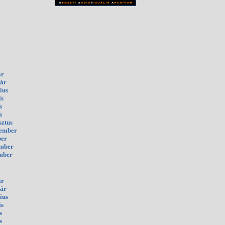
ár
uár
ius
is
s
s
sztus
tember
ber
ember
mber
ár
uár
ius
is
s
s