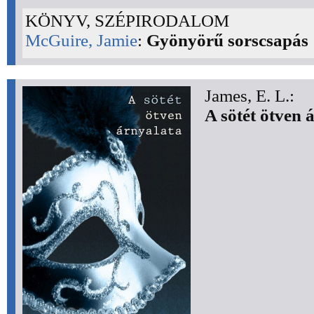
KÖNYV, SZÉPIRODALOM
McGuire, Jamie
:
Gyönyörű sorscsapás
James, E. L.:
A sötét ötven 