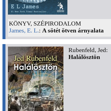
KÖNYV, SZÉPIRODALOM
James, E. L.
:
A sötét ötven árnyalata
Rubenfeld, Jed:
Halálösztön