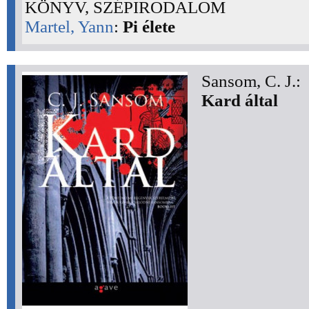
KÖNYV, SZÉPIRODALOM
Martel, Yann
:
Pi élete
Sansom, C. J.:
Kard által