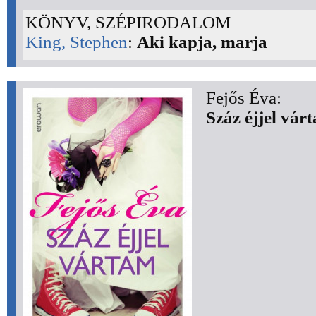
KÖNYV, SZÉPIRODALOM
King, Stephen
:
Aki kapja, marja
Fejős Éva:
Száz éjjel vár