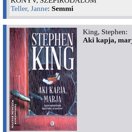
KÖNYV, SZÉPIRODALOM
Teller, Janne
:
Semmi
King, Stephen:
Aki kapja, mar