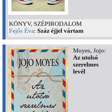
KÖNYV, SZÉPIRODALOM
Fejős Éva
:
Száz éjjel vártam
Moyes, Jojo:
Az utolsó
szerelmes
levél