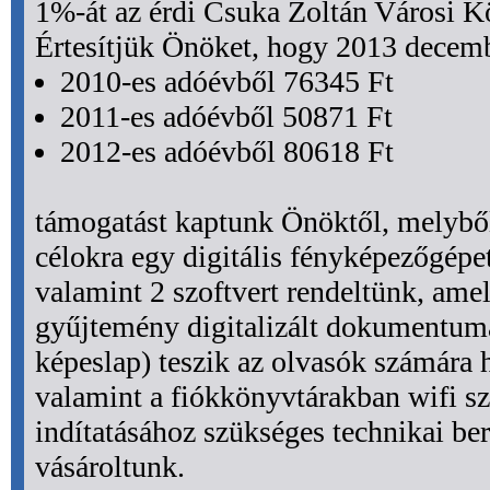
1%-át az érdi Csuka Zoltán Városi K
Értesítjük Önöket, hogy 2013 decem
2010-es adóévből 76345 Ft
2011-es adóévből 50871 Ft
2012-es adóévből 80618 Ft
támogatást kaptunk Önöktől, melybő
célokra egy digitális fényképezőgépe
valamint 2 szoftvert rendeltünk, ame
gyűjtemény digitalizált dokumentumai
képeslap) teszik az olvasók számára 
valamint a fiókkönyvtárakban wifi sz
indítatásához szükséges technikai be
vásároltunk.