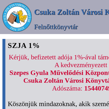
Csuka Zoltán Városi 
Felnőttkönyvtár
SZJA 1%
Kérjük, befizetett adója 1%-ával tá
A kedvezményezett 
Szepes Gyula Művelődési Központ
Csuka Zoltán Városi Könyvt
Adószáma:
1544074
Köszönjük mindazoknak, akik szemé