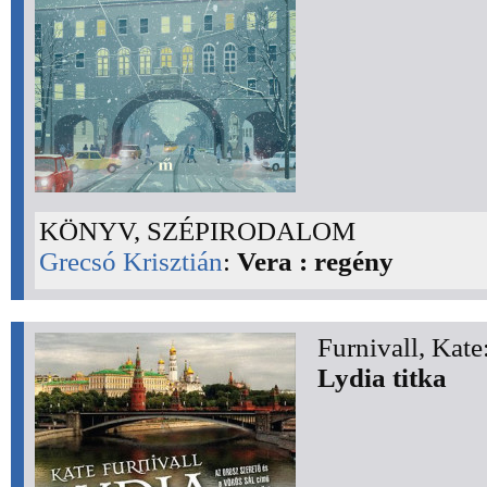
KÖNYV, SZÉPIRODALOM
Grecsó Krisztián
:
Vera : regény
Furnivall, Kate
Lydia titka