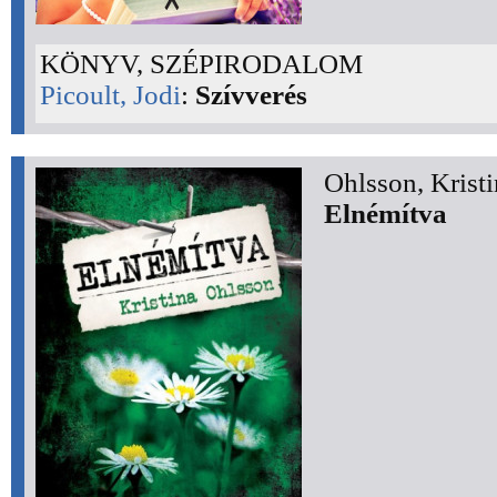
KÖNYV, SZÉPIRODALOM
Picoult, Jodi
:
Szívverés
Ohlsson, Kristi
Elnémítva