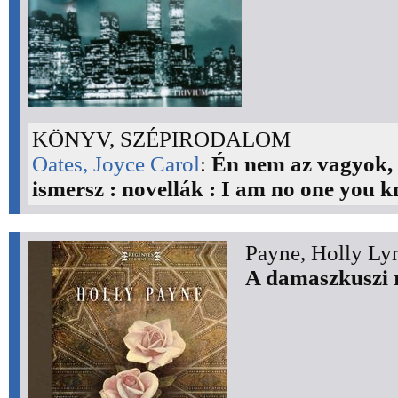
KÖNYV, SZÉPIRODALOM
Oates, Joyce Carol
:
Én nem az vagyok,
ismersz : novellák : I am no one you 
Payne, Holly Ly
A damaszkuszi 