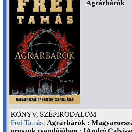
Agrárbárók
KÖNYV, SZÉPIRODALOM
Frei Tamás
:
Agrárbárók : Magyarorsz
oroszok csapdájában : [André Calvi-so