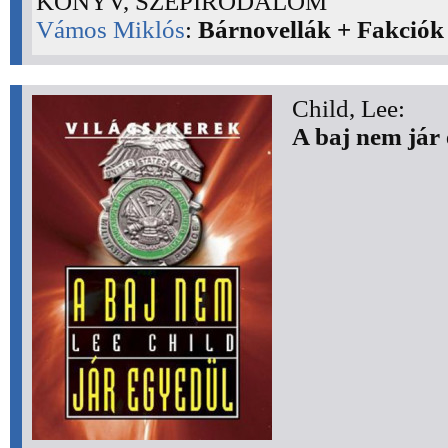
KÖNYV, SZÉPIRODALOM
Vámos Miklós
:
Bárnovellák + Fakciók
Child, Lee:
A baj nem jár