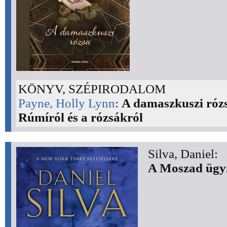
KÖNYV, SZÉPIRODALOM
Payne, Holly Lynn
:
A damaszkuszi rózs
Rúmíról és a rózsákról
Silva, Daniel:
A Moszad ügyn