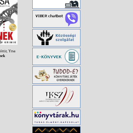
ttir, Yrsa
nek