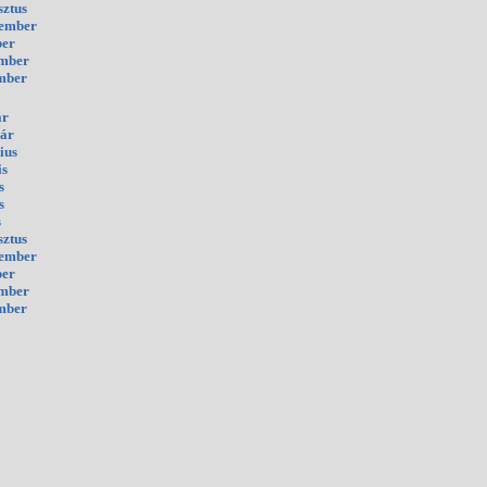
sztus
tember
ber
ember
mber
ár
uár
ius
is
s
s
s
sztus
tember
ber
ember
mber