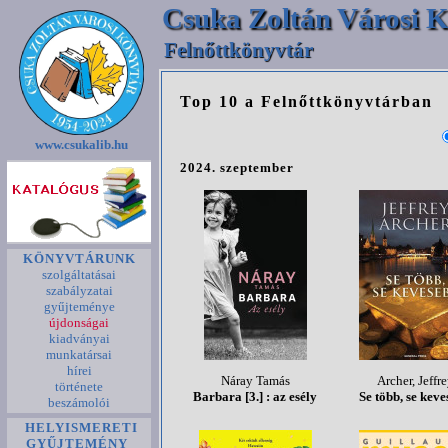
Csuka Zoltán Városi K
Felnőttkönyvtár
Top 10 a Felnőttkönyvtárban
www.csukalib.hu
2024. szeptember
KÖNYVTÁRUNK
szolgáltatásai
szabályzatai
gyűjteménye
újdonságai
kiadványai
munkatársai
hírei
Náray Tamás
Archer, Jeffr
története
Barbara [3.] : az esély
Se több, se kev
beszámolói
HELYISMERETI
GYŰJTEMÉNY