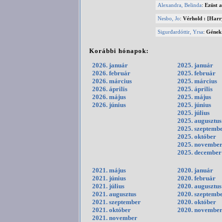
Alexandra, Belinda
:
Ezüst 
Nesbo, Jo
:
Vérhold : [Harr
Sigurđardóttir, Yrsa
:
Gének
Korábbi hónapok:
2026. január
2025. január
2026. február
2025. február
2026. március
2025. március
2026. április
2025. április
2026. május
2025. május
2026. június
2025. június
2025. július
2025. augusztus
2025. szeptemb
2025. október
2025. novembe
2025. december
2021. május
2020. január
2021. június
2020. február
2021. július
2020. augusztus
2021. augusztus
2020. szeptemb
2021. szeptember
2020. október
2021. október
2020. novembe
2021. november