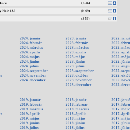
akácia
(A 36)
y Hole 13.]
(N 69)
(S 56)
2024. január
2023. január
2022. janu
2024. február
2023. február
2022. febr
2024. március
2023. március
2022. márc
2024. április
2023. április
2022. ápril
2024. május
2023. május
2022. máju
2024. június
2023. június
2022. júniu
2024. július
2023. július
2022. augu
2024. szeptember
2023. szeptember
2022. szep
er
2024. november
2023. október
2022. októ
2024. december
2023. november
2022. nov
r
2023. december
2022. dece
2019. január
2018. január
2017. janu
2019. február
2018. február
2017. febr
2019. március
2018. március
2017. márc
er
2019. április
2018. április
2017. ápril
2019. május
2018. május
2017. máju
r
2019. június
2018. június
2017. júniu
2019. július
2018. július
2017. júliu