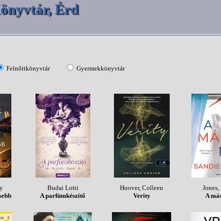
önyvtár, Érd
Felnőttkönyvtár
Gyermekkönyvtár
ey
Budai Lotti
Hoover, Colleen
Jones,
esebb
A parfümkészítő
Verity
A más