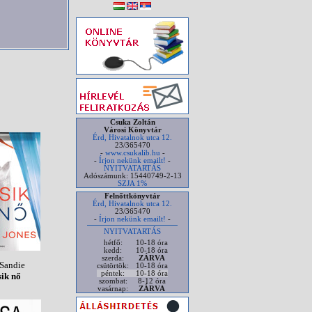
Csuka Zoltán
Városi Könyvtár
Érd, Hivatalnok utca 12.
23/365470
-
www.csukalib.hu
-
-
Írjon nekünk emailt!
-
NYITVATARTÁS
Adószámunk: 15440749-2-13
SZJA 1%
Felnőttkönyvtár
Érd, Hivatalnok utca 12.
23/365470
-
Írjon nekünk emailt!
-
NYITVATARTÁS
hétfő:
10-18 óra
kedd:
10-18 óra
szerda:
ZÁRVA
 Sandie
csütörtök:
10-18 óra
péntek:
10-18 óra
ik nő
szombat:
8-12 óra
vasárnap:
ZÁRVA