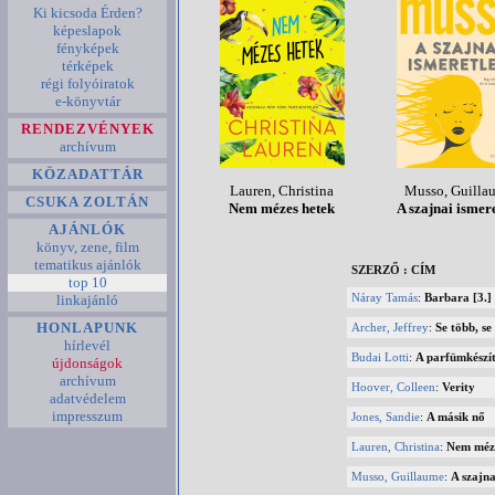
Ki kicsoda Érden?
képeslapok
fényképek
térképek
régi folyóiratok
e-könyvtár
RENDEZVÉNYEK
archívum
KÖZADATTÁR
Lauren, Christina
Musso, Guilla
CSUKA ZOLTÁN
Nem mézes hetek
A szajnai ismer
AJÁNLÓK
könyv, zene, film
tematikus ajánlók
SZERZŐ : CÍM
top 10
Náray Tamás
:
Barbara [3.] 
linkajánló
HONLAPUNK
Archer, Jeffrey
:
Se több, se
hírlevél
Budai Lotti
:
A parfümkészítő
újdonságok
archívum
Hoover, Colleen
:
Verity
adatvédelem
impresszum
Jones, Sandie
:
A másik nő
Lauren, Christina
:
Nem méze
Musso, Guillaume
:
A szajna