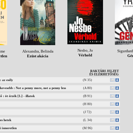
Nesbo, Jo
Sigurđardó
ume
Alexandra, Belinda
Vérhold
Gé
etlen
Ezüst akácia
RAKTÁRI JELZET
ÉS ELÉRHETŐSÉG
: az esély
(N 35)
 kevesebb : Not a penny more, not a penny less
(A 80)
 : öt érzék [1.] - illatok
(B 91)
(H 80)
(J 72)
s hetek
(L 34)
i ismeretlen
(M 96)