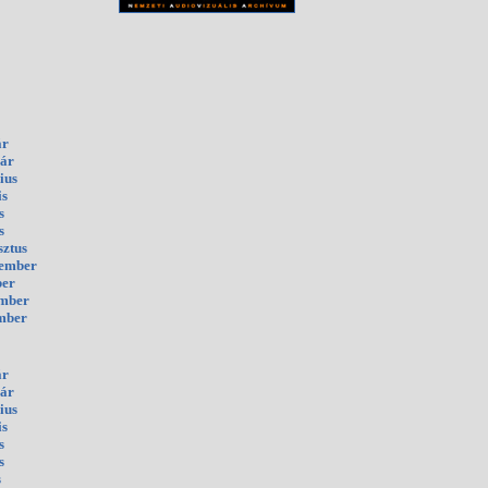
ár
uár
ius
is
s
s
sztus
tember
ber
ember
mber
ár
uár
ius
is
s
s
s