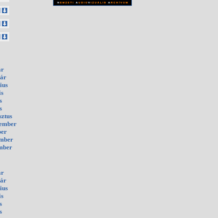
ár
uár
ius
is
s
s
sztus
tember
ber
ember
mber
ár
uár
ius
is
s
s