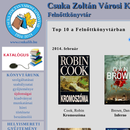
Csuka Zoltán Városi K
Felnőttkönyvtár
Top 10 a Felnőttkönyvtárban
www.csukalib.hu
2014. február
KÖNYVTÁRUNK
szolgáltatásai
szabályzatai
gyűjteménye
újdonságai
kiadványai
munkatársai
hírei
Cook, Robin
Brown, Dan
története
Kromoszóma
Inferno
beszámolói
HELYISMERETI
GYŰJTEMÉNY