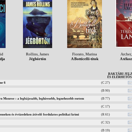
id
Rollins, James
Fiorato, Marina
Archer,
dja
Jégbörtön
A Botticelli-titok
A tékoz
RAKTÁRI JEL
ÉS ELÉRHETŐ
me 6
(C 27)
(B 90)
n Monroe : a legbájosabb, leghíresebb, legnehezebb esetem
(B 77)
(C 17)
nseken és évtizedeken átívelő fordulatos politikai krimi
(R 61)
(C 32)
(B 19)