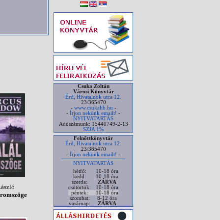
Csuka Zoltán
Városi Könyvtár
Érd, Hivatalnok utca 12.
23/365470
-
www.csukalib.hu
-
-
Írjon nekünk emailt!
-
NYITVATARTÁS
Adószámunk: 15440749-2-13
SZJA 1%
Felnőttkönyvtár
Érd, Hivatalnok utca 12.
23/365470
-
Írjon nekünk emailt!
-
NYITVATARTÁS
hétfő:
10-18 óra
kedd:
10-18 óra
szerda:
ZÁRVA
László
csütörtök:
10-18 óra
péntek:
10-18 óra
áromszöge
szombat:
8-12 óra
vasárnap:
ZÁRVA