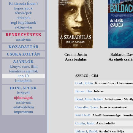
Ki kicsoda Érden?
képeslapok
fényképek
térképek
régi folyóiratok
e-könyvtár
RENDEZVÉNYEK
archívum
KÖZADATTÁR
CSUKA ZOLTÁN
Cronin, Justin
Baldacci, Dav
A szabadulás
Az elnök csalá
AJÁNLÓK
könyv, zene, film
tematikus ajánlók
top 10
SZERZŐ : CÍM
linkajánló
Cook, Robin
:
Kromoszóma : Chromoso
HONLAPUNK
Brown, Dan
:
Inferno
hírlevél
újdonságok
Bond, Alma Halbert
:
A díványon : Marily
archívum
adatvédelem
Chevalier, Tracy
:
Isten teremtményei
impresszum
Réti László
:
A halál háromszöge : kontine
Cronin, Justin
:
A szabadulás
Baldacci, David
:
Az elnök családja