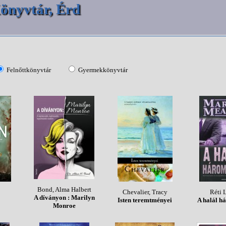
önyvtár, Érd
Felnőttkönyvtár
Gyermekkönyvtár
Bond, Alma Halbert
Chevalier, Tracy
Réti 
A díványon : Marilyn
Isten teremtményei
A halál h
Monroe