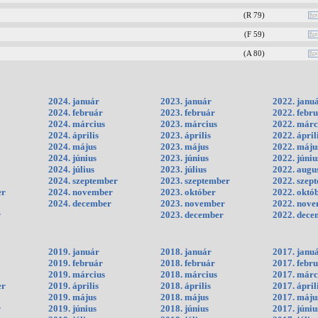
(R 79)
(F 59)
(A 80)
2024. január
2023. január
2022. janu
2024. február
2023. február
2022. febr
2024. március
2023. március
2022. márc
2024. április
2023. április
2022. ápril
2024. május
2023. május
2022. máju
2024. június
2023. június
2022. júniu
2024. július
2023. július
2022. augu
2024. szeptember
2023. szeptember
2022. szep
er
2024. november
2023. október
2022. októ
2024. december
2023. november
2022. nov
r
2023. december
2022. dece
2019. január
2018. január
2017. janu
2019. február
2018. február
2017. febr
2019. március
2018. március
2017. márc
er
2019. április
2018. április
2017. ápril
2019. május
2018. május
2017. máju
r
2019. június
2018. június
2017. júniu