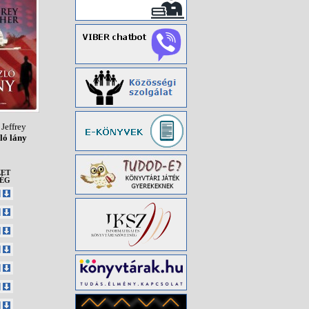
 Jeffrey
ló lány
ZET
SÉG