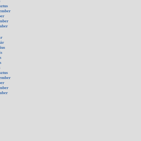
s
sztus
tember
ber
ember
mber
ár
uár
ius
is
s
s
s
sztus
tember
ber
ember
mber