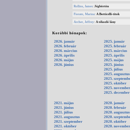
Rollins, James
:
Jégbörtön
Fiorato, Marina
:
A Botticelli-titok
Archer, Jeffrey
:
A tékozló lány
Korábbi hónapok:
2026. január
2025. január
2026. február
2025. február
2026. március
2025. március
2026. április
2025. április
2026. május
2025. május
2026. június
2025. június
2025. július
2025. augusztus
2025. szeptemb
2025. október
2025. novembe
2025. december
2021. május
2020. január
2021. június
2020. február
2021. július
2020. augusztus
2021. augusztus
2020. szeptemb
2021. szeptember
2020. október
2021. október
2020. novembe