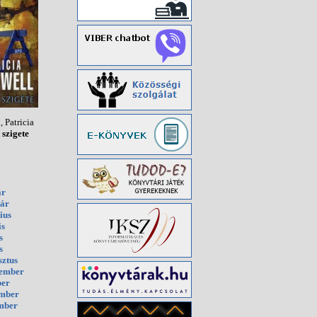
 Patricia
szigete
ár
uár
ius
is
s
s
sztus
tember
ber
ember
mber