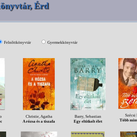
önyvtár, Érd
Felnőttkönyvtár
Gyermekkönyvtár
Szécsi 
o
Christie, Agatha
Barry, Sebastian
Több mint
rc
A rózsa és a tiszafa
Egy eltitkolt élet