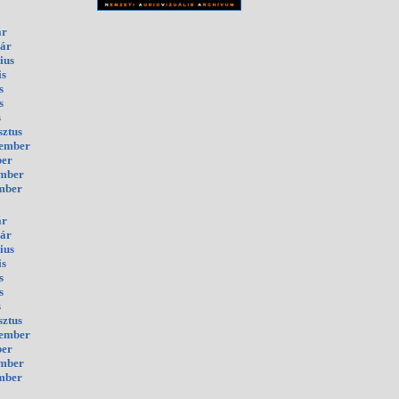
ár
uár
ius
is
s
s
s
sztus
tember
ber
ember
mber
ár
uár
ius
is
s
s
s
sztus
tember
ber
ember
mber