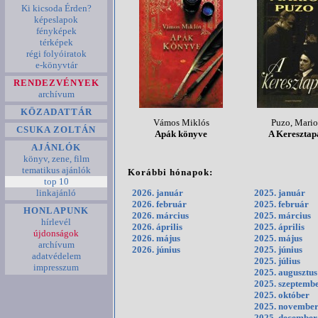
Ki kicsoda Érden?
képeslapok
fényképek
térképek
régi folyóiratok
e-könyvtár
RENDEZVÉNYEK
archívum
KÖZADATTÁR
Vámos Miklós
Puzo, Mario
CSUKA ZOLTÁN
Apák könyve
A Keresztap
AJÁNLÓK
könyv, zene, film
tematikus ajánlók
Korábbi hónapok:
top 10
linkajánló
2026. január
2025. január
2026. február
2025. február
HONLAPUNK
2026. március
2025. március
hírlevél
2026. április
2025. április
újdonságok
2026. május
2025. május
archívum
2026. június
2025. június
adatvédelem
2025. július
impresszum
2025. augusztus
2025. szeptemb
2025. október
2025. novembe
2025. december