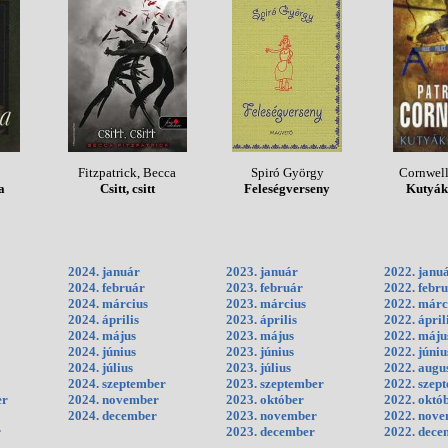
Fitzpatrick, Becca
Spiró György
Cornwell,
a
Csitt, csitt
Feleségverseny
Kutyák 
2024. január
2023. január
2022. janu
2024. február
2023. február
2022. febr
2024. március
2023. március
2022. márc
2024. április
2023. április
2022. ápril
2024. május
2023. május
2022. máju
2024. június
2023. június
2022. júniu
2024. július
2023. július
2022. augu
2024. szeptember
2023. szeptember
2022. szep
er
2024. november
2023. október
2022. októ
2024. december
2023. november
2022. nov
r
2023. december
2022. dece