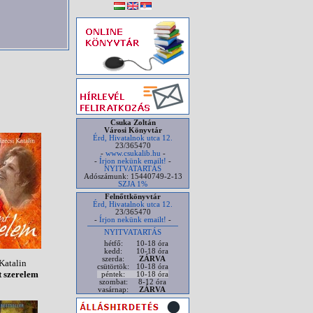
Csuka Zoltán
Városi Könyvtár
Érd, Hivatalnok utca 12.
23/365470
-
www.csukalib.hu
-
-
Írjon nekünk emailt!
-
NYITVATARTÁS
Adószámunk: 15440749-2-13
SZJA 1%
Felnőttkönyvtár
Érd, Hivatalnok utca 12.
23/365470
-
Írjon nekünk emailt!
-
NYITVATARTÁS
hétfő:
10-18 óra
kedd:
10-18 óra
szerda:
ZÁRVA
Katalin
csütörtök:
10-18 óra
 szerelem
péntek:
10-18 óra
szombat:
8-12 óra
vasárnap:
ZÁRVA