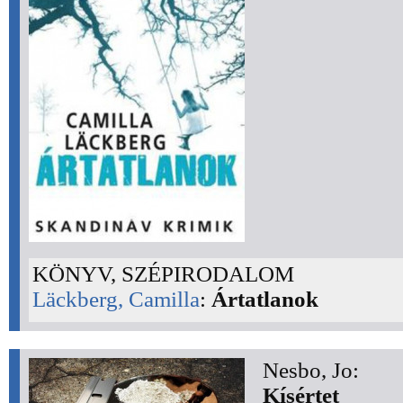
KÖNYV, SZÉPIRODALOM
Läckberg, Camilla
:
Ártatlanok
Nesbo, Jo:
Kísértet