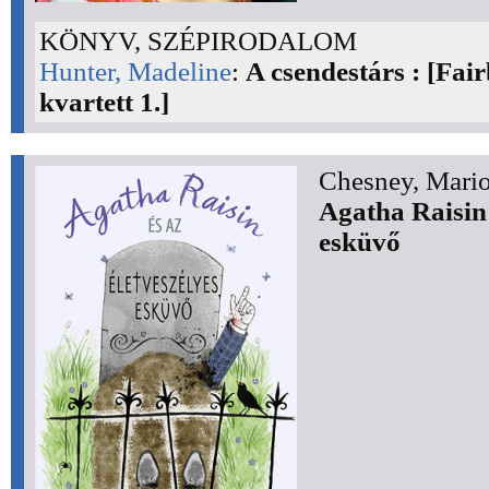
KÖNYV, SZÉPIRODALOM
Hunter, Madeline
:
A csendestárs : [Fai
kvartett 1.]
Chesney, Mari
Agatha Raisin 
esküvő