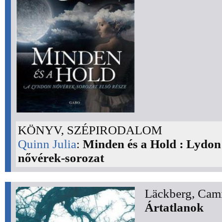
KÖNYV, SZÉPIRODALOM
Quinn Julia
:
Minden és a Hold : Lydon
nővérek-sorozat
Läckberg, Cami
Ártatlanok