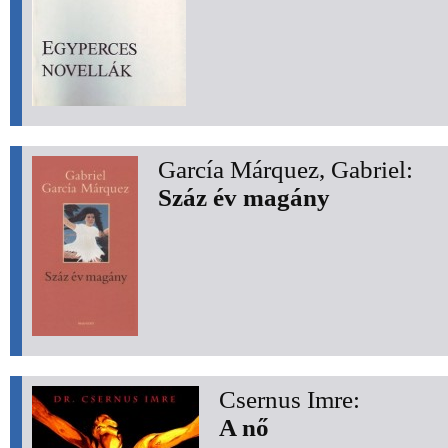
García Márquez, Gabriel:
Száz év magány
Csernus Imre:
A nő