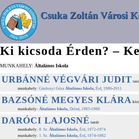
Csuka Zoltán Városi K
Ki kicsoda Érden? – Ke
MUNKAHELY:
Általános Iskola
URBÁNNÉ VÉGVÁRI JUDIT
tan
munkahely:
Gárdonyi Géza
Általános Iskola
,
Érd
,
1986
-
2011
BAZSÓNÉ MEGYES KLÁRA
közé
munkahely:
Általános Iskola
,
Diósd
,
1985
-
1988
DARÓCI LAJOSNÉ
tanár
munkahely:
8. Sz.
Általános Iskola
,
Érd
,
1972
-
1974
munkahely:
1. Sz.
Általános Iskola
,
Érd
,
1974
-
1982