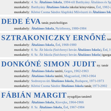
munkahely:
4. Sz.
Általános Iskola
, 1994-től Batthyány Általános és Sp
munkahely:
Batthyány
Általános Iskola
iskolai könyvtáros,
Érd
,
1982
-
munkahely:
Kőrösi Csoma Sándor Alapfokú Művészeti és
Általános Isk
DEDE ÉVA
tanár, pszichológus
munkahely:
Általános Iskola
,
Nyíribrony
,
1980
-
1984
SZTRAKONICZKY ERNŐNÉ
tan
munkahely:
Általános Iskola
,
Érd
,
1968
-
1980
munkahely:
6. Sz. Ált Iskola (Széchenyi István
Általános Iskola
)
,
Érd
,
1
munkahely:
6. Sz. Ált Iskola (Széchenyi István
Általános Iskola
)
igazga
DONKÓNÉ SIMON JUDIT
ny. tanár
munkahely:
Általános Iskola
tanító,
Geges
,
1962
-
1963
munkahely:
Általános Iskola
tanító,
Magyarózd
,
1963
-
1964
munkahely:
Sodronyos úti
Általános Iskola
,
Budapest
,
1971
-
1973
munkahely:
Kőrösi Csoma Sándor
Általános Iskola
tanár,
1973
-
2002
FÁBIÁN MARGIT
nyugdíjas tanárnő
munkahely:
Általános Iskola
,
Kisvejke
,
1964
-
1966
munkahely:
8. Sz.
Általános Iskola
,
Érd
,
1967
-
1984