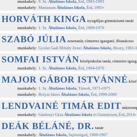
munkahely:
9. Sz.
Általános Iskola
,
Érd
,
1983
-
1993
munkahely:
Marianum
Általános Iskola
,
Érd
,
1993
-
HORVÁTH KINGA
nyugdíjas gimnáziumi tanár
munkahely:
1. Sz.
Általános Iskola
,
Érd
,
1969
-
1970
SZABÓ JÚLIA
zenetanár, címzetes igazgató, főtanácsos
munkahely:
Gyulai Gaál Mihály Zenei
Általános Iskola
,
Abony
,
1961
-
SOMFAI ISTVÁN
középiskolai tanár, címzetes igazg
munkahely:
1. Sz.
Általános Iskola
,
Érd
,
1964
-
1970
MAJOR GÁBOR ISTVÁNNÉ
közép
munkahely:
1. Sz.
Általános Iskola
,
Tárnok
,
1971
-
1975
munkahely:
Bolyai János
Általános Iskola
,
Érd
,
1990
-
2000
LENDVAINÉ TIMÁR EDIT
múzeumpe
munkahely:
Gárdonyi Géza
Általános Iskola
és Gimnázium
,
Érd
,
2014
-
DEÁK BÉLÁNÉ, DR.
tanár
munkahely:
Általános Iskola
,
Sajószöged
,
1960
-
1967