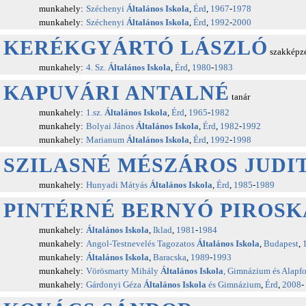
munkahely:
Széchenyi
Általános Iskola
,
Érd
,
1967
-
1978
munkahely:
Széchenyi
Általános Iskola
,
Érd
,
1992
-
2000
KERÉKGYÁRTÓ LÁSZLÓ
szakképzés
munkahely:
4. Sz.
Általános Iskola
,
Érd
,
1980
-
1983
KAPUVÁRI ANTALNÉ
tanár
munkahely:
1.sz.
Általános Iskola
,
Érd
,
1965
-
1982
munkahely:
Bolyai János
Általános Iskola
,
Érd
,
1982
-
1992
munkahely:
Marianum
Általános Iskola
,
Érd
,
1992
-
1998
SZILASNÉ MÉSZÁROS JUDI
munkahely:
Hunyadi Mátyás
Általános Iskola
,
Érd
,
1985
-
1989
PINTÉRNÉ BERNYÓ PIROSK
munkahely:
Általános Iskola
,
Iklad
,
1981
-
1984
munkahely:
Angol-Testnevelés Tagozatos
Általános Iskola
,
Budapest
,
munkahely:
Általános Iskola
,
Baracska
,
1989
-
1993
munkahely:
Vörösmarty Mihály
Általános Iskola
, Gimnázium és Alapf
munkahely:
Gárdonyi Géza
Általános Iskola
és Gimnázium
,
Érd
,
2008
-