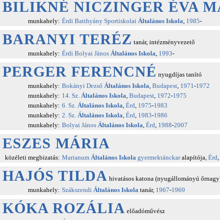
BILIKNÉ NICZINGER ÉVA 
munkahely:
Érdi Batthyány Sportiskolai
Általános Iskola
,
1985
-
BARANYI TERÉZ
tanár, intézményvezető
munkahely:
Érdi Bolyai János
Általános Iskola
,
1993
-
PERGER FERENCNÉ
nyugdíjas tanító
munkahely:
Bokányi Dezső
Általános Iskola
,
Budapest
,
1971
-
1972
munkahely:
14. Sz.
Általános Iskola
,
Budapest
,
1972
-
1975
munkahely:
6. Sz.
Általános Iskola
,
Érd
,
1975
-
1983
munkahely:
2. Sz.
Általános Iskola
,
Érd
,
1983
-
1986
munkahely:
Bolyai János
Általános Iskola
,
Érd
,
1988
-
2007
ESZES MÁRIA
közéleti megbizatás:
Marianum
Általános Iskola
gyermektánckar
alapítója,
Érd
HAJÓS TILDA
hivatásos katona (nyugállományú őrnagy
munkahely:
Szákszendi
Általános Iskola
tanár,
1967
-
1969
KÓKA ROZÁLIA
előadóművész