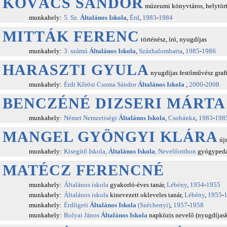
KOVÁCS SÁNDOR
múzeumi könyvtáros, helytört
munkahely:
5. Sz.
Általános Iskola
,
Érd
,
1983
-
1984
MITTÁK FERENC
történész, író, nyugdíjas
munkahely:
3. számú
Általános Iskola
,
Százhalombatta
,
1985
-
1986
HARASZTI GYULA
nyugdíjas festőművész grafi
munkahely:
Érdi Kőrösi Csoma Sándor
Általános Iskola
,
2000
-
2008
BENCZÉNÉ DIZSERI MÁRTA
munkahely:
Német Nemzetiségi
Általános Iskola
,
Csobánka
,
1983
-
198
MANGEL GYÖNGYI KLÁRA
újs
munkahely:
Kisegítő Iskola,
Általános Iskola
, Nevelőotthon
gyógypedag
MATÉCZ FERENCNÉ
munkahely:
Általános iskola
gyakorló-éves tanár,
Lébény
,
1954
-
1955
munkahely:
Általános iskola
kinevezett okleveles tanár,
Lébény
,
1955
-
munkahely:
Érdligeti
Általános Iskola
(Széchenyi)
,
1957
-
1958
munkahely:
Bolyai János
Általános Iskola
napközis nevelő (nyugdíjas