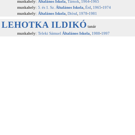
munkahely:
Általános Iskola
,
Tárnok
,
1964
-
1965
munkahely:
5. és 1. Sz.
Általános Iskola
,
Érd
,
1965
-
1974
munkahely:
Általános Iskola
,
Diósd
,
1978
-
1981
LEHOTKA ILDIKÓ
tanár
munkahely:
Teleki Sámuel
Általános Iskola
,
1988
-
1997