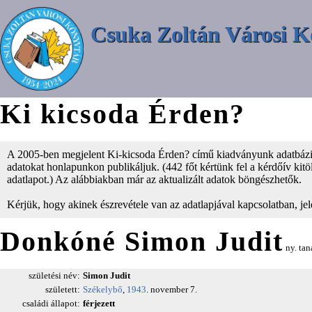
Csuka Zoltán Városi K
Ki kicsoda Érden?
A 2005-ben megjelent Ki-kicsoda Érden? című kiadványunk adatbázisá
adatokat honlapunkon publikáljuk. (442 főt kértünk fel a kérdőív kitölt
adatlapot.) Az alábbiakban már az aktualizált adatok böngészhetők.
Kérjük, hogy akinek észrevétele van az adatlapjával kapcsolatban, je
Donkóné Simon Judit
ny. tan
születési név:
Simon Judit
született:
Székelybő
,
1943
. november 7.
családi állapot:
férjezett