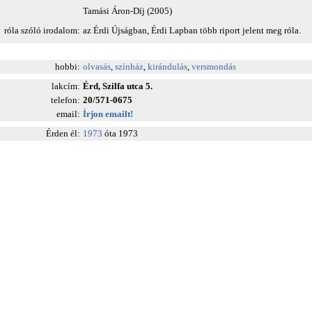
Tamási Áron-Díj (2005)
róla szóló irodalom:
az Érdi Újságban, Érdi Lapban több riport jelent meg róla.
hobbi:
olvasás
,
színház
,
kirándulás
,
versmondás
lakcím:
Érd, Szilfa utca 5.
telefon:
20/571-0675
email:
Írjon emailt!
Érden él:
1973
óta 1973