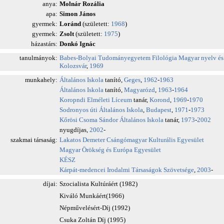
anya:
Molnár Rozália
apa:
Simon János
gyermek:
Loránd
(született:
1968
)
gyermek:
Zsolt
(született:
1975
)
házastárs:
Donkó Ignác
tanulmányok:
Babes-Bolyai Tudományegyetem
Filológia
Magyar nyelv és
Kolozsvár
,
1969
munkahely:
Általános Iskola
tanító,
Geges
,
1962
-
1963
Általános Iskola
tanító,
Magyarózd
,
1963
-
1964
Koropndi Elméleti Líceum
tanár,
Korond
,
1969
-
1970
Sodronyos úti Általános Iskola
,
Budapest
,
1971
-
1973
Kőrösi Csoma Sándor Általános Iskola
tanár,
1973
-
2002
nyugdíjas,
2002
-
szakmai társaság:
Lakatos Demeter Csángómagyar Kulturális Egyesület
Magyar Örökség és Európa Egyesület
KÉSZ
Kárpát-medencei Irodalmi Társaságok Szövetsége
,
2003
-
díjai:
Szocialista Kultúráért (1982)
Kiváló Munkáért(1966)
Népművelésért-Díj (1992)
Csuka Zoltán Díj (1995)