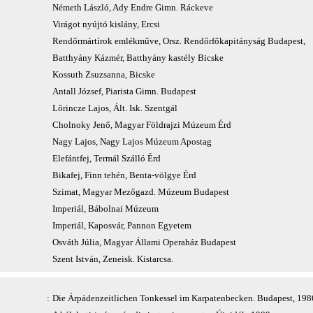
Németh László, Ady Endre Gimn. Ráckeve
Virágot nyújtó kislány, Ercsi
Rendőrmártírok emlékműve, Orsz. Rendőrfőkapitányság Budapest,
Batthyány Kázmér, Batthyány kastély Bicske
Kossuth Zsuzsanna, Bicske
Antall József, Piarista Gimn. Budapest
Lőrincze Lajos, Ált. Isk. Szentgál
Cholnoky Jenő, Magyar Földrajzi Múzeum Érd
Nagy Lajos, Nagy Lajos Múzeum Apostag
Elefántfej, Termál Szálló Érd
Bikafej, Finn tehén, Benta-völgye Érd
Szimat, Magyar Mezőgazd. Múzeum Budapest
Imperiál, Bábolnai Múzeum
Imperiál, Kaposvár, Pannon Egyetem
Osváth Júlia, Magyar Állami Operaház Budapest
Szent István, Zeneisk. Kistarcsa.
:
Die Árpádenzeitlichen Tonkessel im Karpatenbecken. Budapest, 198