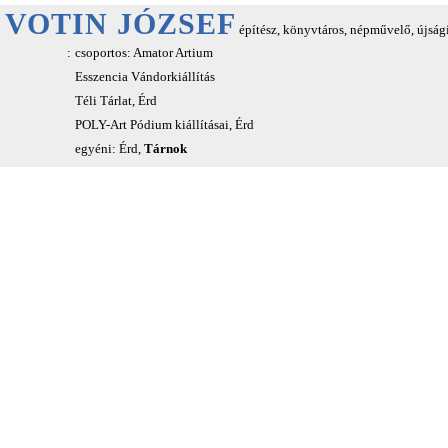
VOTIN JÓZSEF
építész, könyvtáros, népművelő, újság
:
csoportos: Amator Artium
Esszencia Vándorkiállítás
Téli Tárlat, Érd
POLY-Art Pódium kiállításai, Érd
egyéni: Érd,
Tárnok