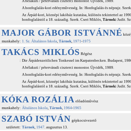
A bélakuti / péterváradi ciszterci monostor. Újvidék, 1989.
A honfoglalás-kori edényművesség. In: Honfoglalás és néprajz. Szerk
Az Árpád-kori, köznépi lakóház kutatása, különös tekintettel az 199
honfoglalástól a 18. századig. Szerk. Cseri Miklós,
Tárnok
i Judit. S
MAJOR GÁBOR ISTVÁNNÉ
közép
munkahely:
1. Sz. Általános Iskola
,
Tárnok
,
1971
-
1975
TAKÁCS MIKLÓS
Régész
:
Die Árpádenzeitlichen Tonkessel im Karpatenbecken. Budapest, 198
A bélakuti / péterváradi ciszterci monostor. Újvidék, 1989.
A honfoglalás-kori edényművesség. In: Honfoglalás és néprajz. Szerk
Az Árpád-kori, köznépi lakóház kutatása, különös tekintettel az 199
honfoglalástól a 18. századig. Szerk. Cseri Miklós,
Tárnok
i Judit. S
KÓKA ROZÁLIA
előadóművész
munkahely:
Általános Iskola
,
Tárnok
,
1964
-
1965
SZABÓ ISTVÁN
gépkocsivezető
született:
Tárnok
,
1947
. augusztus 13.