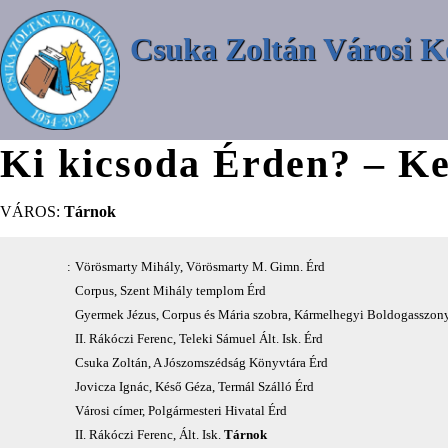
Csuka Zoltán Városi K
Ki kicsoda Érden? – Ke
VÁROS:
Tárnok
:
Vörösmarty Mihály, Vörösmarty M. Gimn. Érd
Corpus, Szent Mihály templom Érd
Gyermek Jézus, Corpus és Mária szobra, Kármelhegyi Boldogasszon
II. Rákóczi Ferenc, Teleki Sámuel Ált. Isk. Érd
Csuka Zoltán, A Jószomszédság Könyvtára Érd
Jovicza Ignác, Késő Géza, Termál Szálló Érd
Városi címer, Polgármesteri Hivatal Érd
II. Rákóczi Ferenc, Ált. Isk.
Tárnok