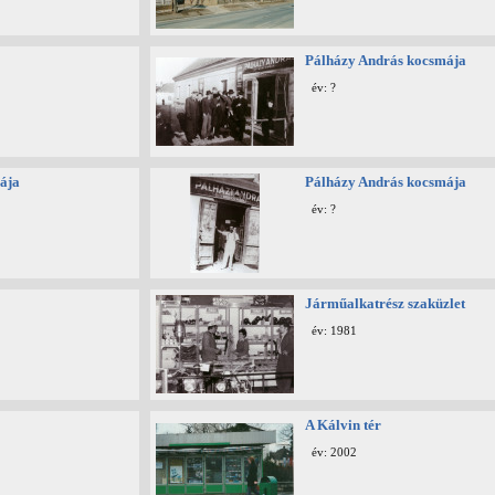
Pálházy András kocsmája
év: ?
ája
Pálházy András kocsmája
év: ?
Járműalkatrész szaküzlet
év: 1981
A Kálvin tér
év: 2002