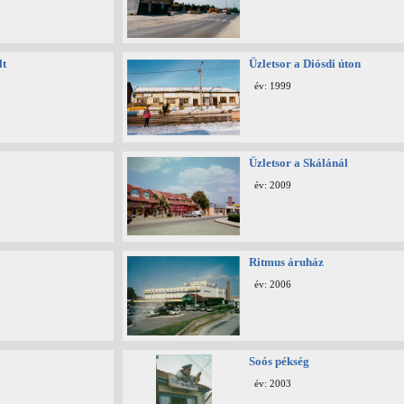
lt
Üzletsor a Diósdi úton
év: 1999
Üzletsor a Skálánál
év: 2009
Ritmus áruház
év: 2006
Soós pékség
év: 2003