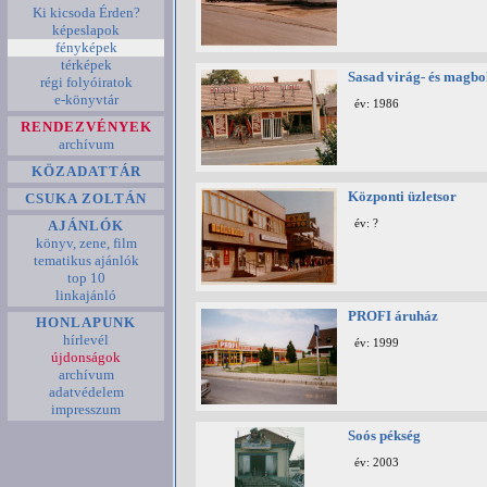
Ki kicsoda Érden?
képeslapok
fényképek
térképek
Sasad virág- és magbo
régi folyóiratok
e-könyvtár
év: 1986
RENDEZVÉNYEK
archívum
KÖZADATTÁR
Központi üzletsor
CSUKA ZOLTÁN
AJÁNLÓK
év: ?
könyv, zene, film
tematikus ajánlók
top 10
linkajánló
PROFI áruház
HONLAPUNK
hírlevél
év: 1999
újdonságok
archívum
adatvédelem
impresszum
Soós pékség
év: 2003