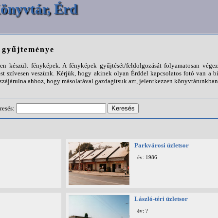
önyvtár, Érd
p gyűjteménye
n készült fényképek. A fényképek gyűjtését/feldolgozását folyamatosan végezz
st szívesen veszünk. Kérjük, hogy akinek olyan Érddel kapcsolatos fotó van a b
ájárulna ahhoz, hogy másolatával gazdagítsuk azt, jelentkezzen könyvtárunkban
resés:
Parkvárosi üzletsor
év: 1986
László-téri üzletsor
év: ?