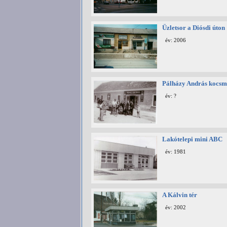
Üzletsor a Diósdi úton
év: 2006
Pálházy András kocsm
év: ?
Lakótelepi mini ABC
év: 1981
A Kálvin tér
év: 2002