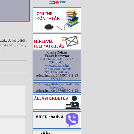
ük. A feltöltött
irtokában, amely
.
Csuka Zoltán
Városi Könyvtár
Érd, Hivatalnok utca 12.
23/365470
-
www.csukalib.hu
-
-
Írjon nekünk emailt!
-
NYITVATARTÁS
Adószámunk: 15440749-2-13
SZJA 1%
Érdi Lengyel-Magyar Kulturális
Egyesület
Adószámunk: 18706330-1-13