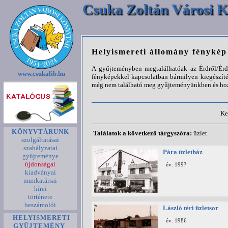
Csuka Zoltán Városi K
Helyismereti állomány fényké
A gyűjteményben megtalálhatóak az Érdről/Érde
www.csukalib.hu
fényképekkel kapcsolatban bármilyen kiegészíté
még nem található meg gyűjteményünkben és hozz
Ke
KÖNYVTÁRUNK
Találatok a következő tárgyszóra:
üzlet
szolgáltatásai
szabályzatai
Pára üzletház
gyűjteménye
újdonságai
év: 199?
kiadványai
munkatársai
hírei
története
beszámolói
László téri üzletsor
HELYISMERETI
év: 1986
GYŰJTEMÉNY