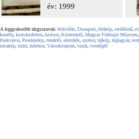
év: 1999
A leggyakoribb tárgyszavak:
bölcsőde
,
Dunapart
,
életkép
,
emlékmű
,
e
kastély
,
kereskedelem
,
kereszt
,
Köztemető
,
Magyar Földrajzi Múzeum
Parkváros
,
Postástelep
,
rendelő
,
síremlék
,
szobor
,
tájkép
,
téglagyár
,
te
utcakép
,
üzlet
,
üzletsor
,
Városközpont
,
vasút
,
vendéglő