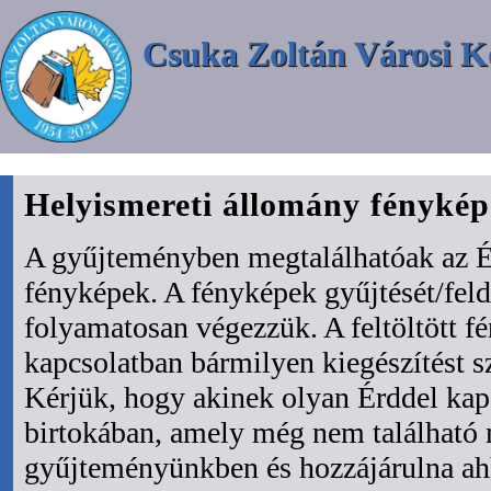
Csuka Zoltán Városi K
Helyismereti állomány fényké
A gyűjteményben megtalálhatóak az É
fényképek. A fényképek gyűjtését/fel
folyamatosan végezzük. A feltöltött f
kapcsolatban bármilyen kiegészítést s
Kérjük, hogy akinek olyan Érddel kapc
birtokában, amely még nem található
gyűjteményünkben és hozzájárulna ah