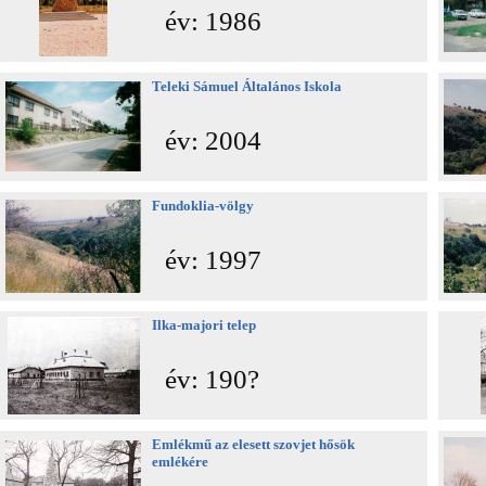
év: 1986
Teleki Sámuel Általános Iskola
év: 2004
Fundoklia-völgy
év: 1997
Ilka-majori telep
év: 190?
Emlékmű az elesett szovjet hősök
emlékére