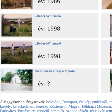
év: 1986
„Doberdó” temető
év: 1998
„Doberdó” temető
év: 1998
Szent István király templom
év: ?
A leggyakoribb tárgyszavak:
bölcsőde
,
Dunapart
,
életkép
,
emlékmű
,
e
kastély
,
kereskedelem
,
kereszt
,
Köztemető
,
Magyar Földrajzi Múzeum
Parkváros
,
Postástelep
,
rendelő
,
síremlék
,
szobor
,
tájkép
,
téglagyár
,
te