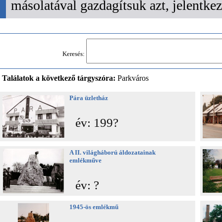
másolatával gazdagítsuk azt, jelentk
Keresés:
Találatok a következő tárgyszóra:
Parkváros
Pára üzletház
év: 199?
A II. világháború áldozatainak
emlékműve
év: ?
1945-ös emlékmű