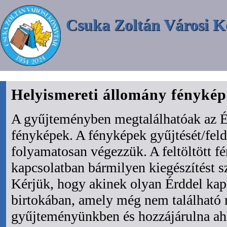
Csuka Zoltán Városi K
Helyismereti állomány fényké
A gyűjteményben megtalálhatóak az É
fényképek. A fényképek gyűjtését/fel
folyamatosan végezzük. A feltöltött f
kapcsolatban bármilyen kiegészítést s
Kérjük, hogy akinek olyan Érddel kapc
birtokában, amely még nem található
gyűjteményünkben és hozzájárulna ah