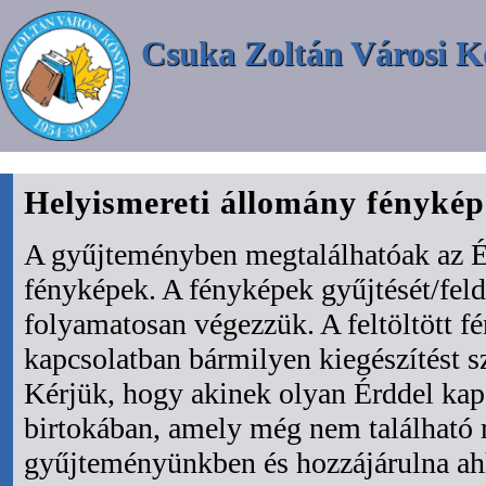
Csuka Zoltán Városi K
Helyismereti állomány fényké
A gyűjteményben megtalálhatóak az É
fényképek. A fényképek gyűjtését/fel
folyamatosan végezzük. A feltöltött f
kapcsolatban bármilyen kiegészítést s
Kérjük, hogy akinek olyan Érddel kapc
birtokában, amely még nem található
gyűjteményünkben és hozzájárulna ah