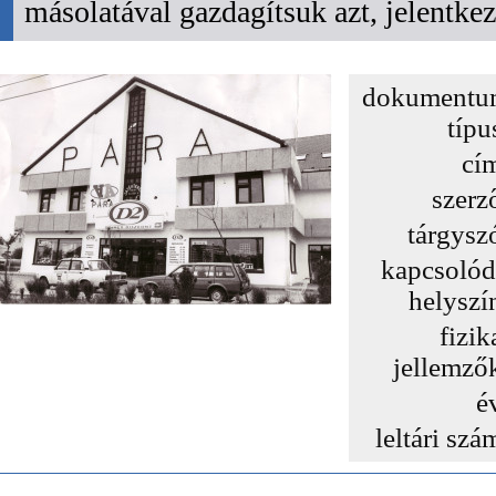
másolatával gazdagítsuk azt, jelentk
dokumentu
típu
cí
szerz
tárgysz
kapcsoló
helyszí
fizik
jellemző
é
leltári szá