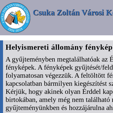
Csuka Zoltán Városi K
Helyismereti állomány fényké
A gyűjteményben megtalálhatóak az É
fényképek. A fényképek gyűjtését/fel
folyamatosan végezzük. A feltöltött f
kapcsolatban bármilyen kiegészítést s
Kérjük, hogy akinek olyan Érddel kapc
birtokában, amely még nem található
gyűjteményünkben és hozzájárulna ah