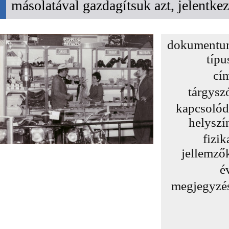
másolatával gazdagítsuk azt, jelentk
dokumentu
típu
cí
tárgysz
kapcsoló
helyszí
fizik
jellemző
é
megjegyzé