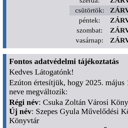
szerda:
ZÁR
csütörtök:
ZÁR
péntek:
ZÁR
szombat:
ZÁR
vasárnap:
ZÁR
Fontos adatvédelmi tájékoztatás
Kedves Látogatónk!
Ezúton értesítjük, hogy 2025. május
neve megváltozik:
Régi név
: Csuka Zoltán Városi Köny
Új név
: Szepes Gyula Művelődési Kö
Könyvtár