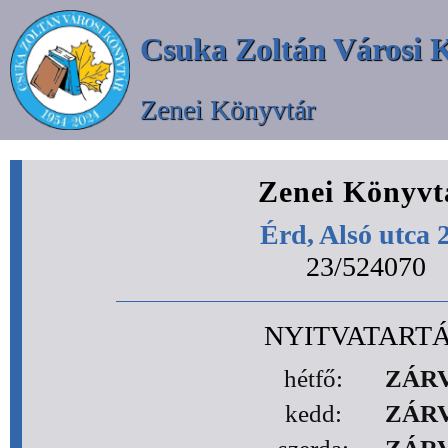
Csuka Zoltán Városi 
Zenei Könyvtár
Zenei Könyvt
Érd, Alsó utca 
23/524070
NYITVATART
hétfő:
ZÁR
kedd:
ZÁR