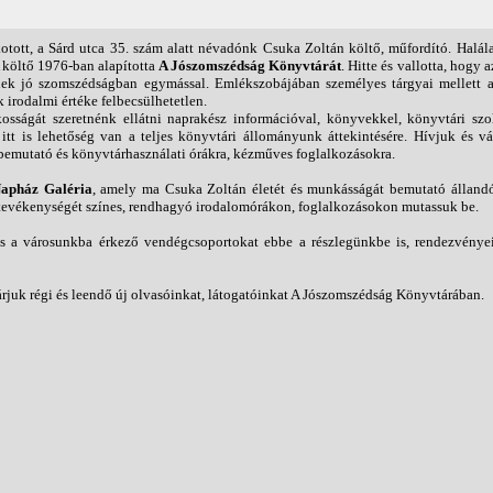
Továb
kotott, a Sárd utca 35. szám alatt névadónk Csuka Zoltán költő, műfordító. Halál
 költő 1976-ban alapította
A Jószomszédság Könyvtárát
. Hitte és vallotta, hogy 
nek jó szomszédságban egymással. Emlékszobájában személyes tárgyai mellett a
irodalmi értéke felbecsülhetetlen.
kosságát szeretnénk ellátni naprakész információval, könyvekkel, könyvtári szol
t is lehetőség van a teljes könyvtári állományunk áttekintésére. Hívjuk és v
emutató és könyvtárhasználati órákra, kézműves foglalkozásokra.
apház Galéria
, amely ma Csuka Zoltán életét és munkásságát bemutató állandó
k tevékenységét színes, rendhagyó irodalomórákon, foglalkozásokon mutassuk be.
és a városunkba érkező vendégcsoportokat ebbe a részlegünkbe is, rendezvénye
árjuk régi és leendő új olvasóinkat, látogatóinkat A Jószomszédság Könyvtárában.