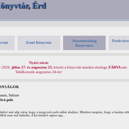
önyvtár, Érd
Jószomszédság
Parkváros
yvtár
Zenei Könyvtár
Könyvtára
Nyári zárás
y 2026.
július 27. és augusztus 23.
között a könyvtár minden részlege
ZÁRVA
tart.
Találkozunk augusztus 24-én!
ta, hogy a mogyorós pele náluk aludjon. Mindent megtesz, hogy a barátja otthon érezze magát nál
i. A kis hétalvó sajnos egy...