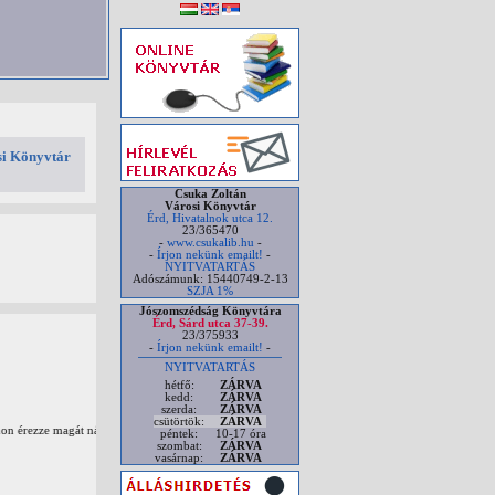
i Könyvtár
Csuka Zoltán
Városi Könyvtár
Érd, Hivatalnok utca 12.
23/365470
-
www.csukalib.hu
-
-
Írjon nekünk emailt!
-
NYITVATARTÁS
Adószámunk: 15440749-2-13
SZJA 1%
Jószomszédság Könyvtára
Érd, Sárd utca 37-39.
ÚJDONSÁGOK
23/375933
-
Írjon nekünk emailt!
-
Hoyt, Elizabeth
NYITVATARTÁS
Nem mindennapi hercegné
hétfő:
ZÁRVA
kedd:
ZÁRVA
szerda:
ZÁRVA
csütörtök:
ZÁRVA
uk, ám ő esti
A rideg és kimért Julian Greycourt, a Windemere
péntek:
10-17 óra
Most elszánta magát, hogy bosszút áll rokonán -
szombat:
ZÁRVA
vasárnap:
ZÁRVA