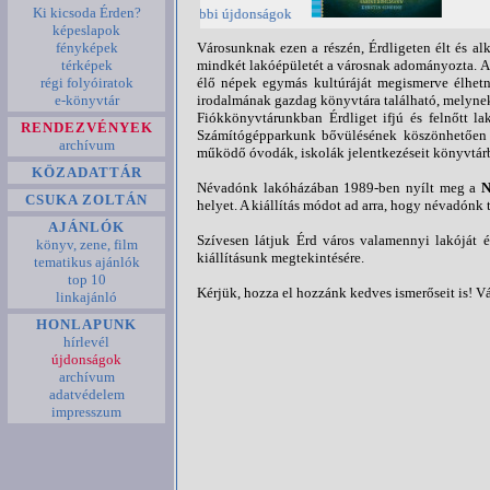
Ki kicsoda Érden?
További újdonságok
képeslapok
fényképek
Városunknak ezen a részén, Érdligeten élt és al
térképek
mindkét lakóépületét a városnak adományozta. A
régi folyóiratok
élő népek egymás kultúráját megismerve élhet
e-könyvtár
irodalmának gazdag könyvtára található, melynek 
Fiókkönyvtárunkban Érdliget ifjú és felnőtt la
RENDEZVÉNYEK
Számítógépparkunk bővülésének köszönhetően it
archívum
működő óvodák, iskolák jelentkezéseit könyvtárb
KÖZADATTÁR
Névadónk lakóházában 1989-ben nyílt meg a
N
CSUKA ZOLTÁN
helyet. A kiállítás módot ad arra, hogy névadón
AJÁNLÓK
Szívesen látjuk Érd város valamennyi lakóját 
könyv, zene, film
kiállításunk megtekintésére.
tematikus ajánlók
top 10
Kérjük, hozza el hozzánk kedves ismerőseit is! V
linkajánló
HONLAPUNK
hírlevél
újdonságok
archívum
adatvédelem
impresszum