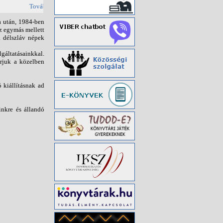
bi újdonságok
a után, 1984-ben
az egymás mellett
 délszláv népek
gáltatásainkkal.
árjuk a közelben
 kiállításnak ad
inkre és állandó