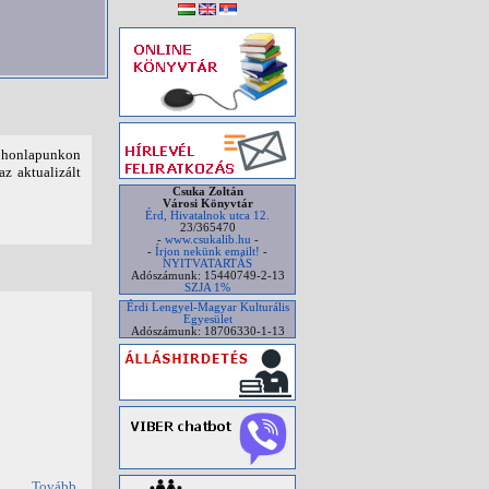
t honlapunkon
az aktualizált
Csuka Zoltán
Városi Könyvtár
Érd, Hivatalnok utca 12.
23/365470
-
www.csukalib.hu
-
-
Írjon nekünk emailt!
-
NYITVATARTÁS
Adószámunk: 15440749-2-13
SZJA 1%
Érdi Lengyel-Magyar Kulturális
Egyesület
Adószámunk: 18706330-1-13
Tovább...