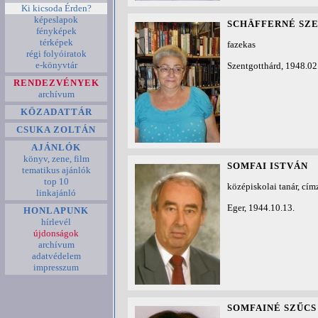
Ki kicsoda Érden?
képeslapok
SCHÄFFERNÉ SZ
fényképek
térképek
fazekas
régi folyóiratok
e-könyvtár
Szentgotthárd, 1948.02
RENDEZVÉNYEK
archívum
KÖZADATTÁR
CSUKA ZOLTÁN
AJÁNLÓK
könyv, zene, film
SOMFAI ISTVÁN
tematikus ajánlók
top 10
középiskolai tanár, cím
linkajánló
Eger, 1944.10.13.
HONLAPUNK
hírlevél
újdonságok
archívum
adatvédelem
impresszum
SOMFAINÉ SZŰCS