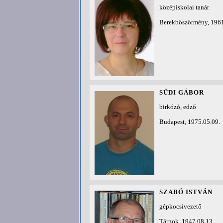
középiskolai tanár
Berekböszörmény, 1961
SÜDI GÁBOR
birkózó, edző
Budapest, 1975.05.09.
SZABÓ ISTVÁN
gépkocsivezető
Tárnok, 1947.08.13.