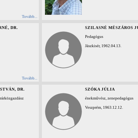
Tovább...
NÉ, DR.
SZILASNÉ MÉSZÁROS J
Pedagógus
Jászkisér, 1962.04.13.
Tovább...
STVÁN, DR.
SZÓKA JÚLIA
grárközgazdász
énekművész, zenepedagógus
Veszprém, 1963.12.12.