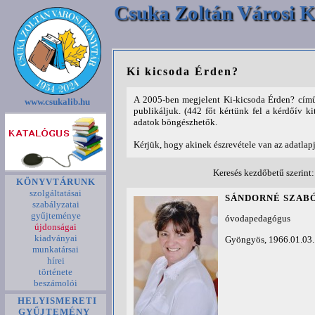
Csuka Zoltán Városi K
Ki kicsoda Érden?
A 2005-ben megjelent Ki-kicsoda Érden? című
www.csukalib.hu
publikáljuk. (442 főt kértünk fel a kérdőív ki
adatok böngészhetők.
Kérjük, hogy akinek észrevétele van az adatlap
Keresés kezdőbetű szerint
KÖNYVTÁRUNK
szolgáltatásai
SÁNDORNÉ SZABÓ
szabályzatai
gyűjteménye
óvodapedagógus
újdonságai
kiadványai
Gyöngyös, 1966.01.03.
munkatársai
hírei
története
beszámolói
HELYISMERETI
GYŰJTEMÉNY