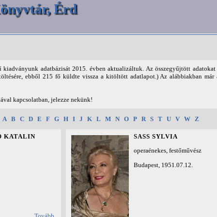
önyvtár, Érd
 kiadványunk adatbázisát 2015. évben aktualizáltuk. Az összegyűjtött adatoka
töltésére, ebből 215 fő küldte vissza a kitöltött adatlapot.) Az alábbiakban már 
jával kapcsolatban, jelezze nekünk!
:
A
B
C
D
E
F
G
H
I
J
K
L
M
N
O
P
R
S
T
U
V
W
Z
 KATALIN
SASS SYLVIA
operaénekes, festőművész
Budapest, 1951.07.12.
Tovább...