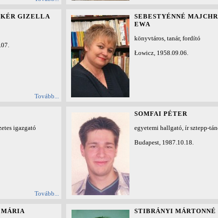
EKÉR GIZELLA
SEBESTYÉNNÉ MAJCH
EWA
könyvtáros, tanár, fordító
.07.
Łowicz, 1958.09.06.
Tovább...
SOMFAI PÉTER
zetes igazgató
egyetemi hallgató, ír sztepp-tá
Budapest, 1987.10.18.
Tovább...
 MÁRIA
STIBRÁNYI MÁRTONNÉ