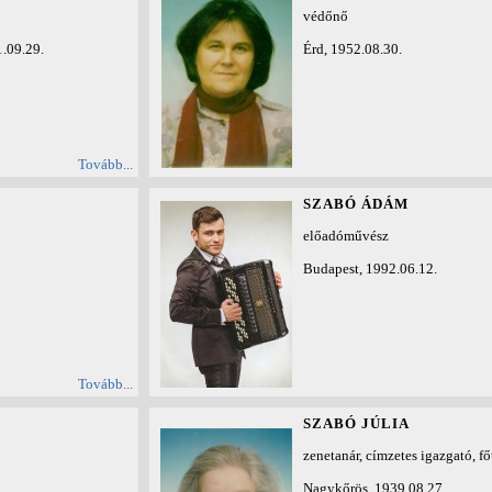
védőnő
.09.29.
Érd, 1952.08.30.
Tovább...
SZABÓ ÁDÁM
előadóművész
Budapest, 1992.06.12.
Tovább...
SZABÓ JÚLIA
zenetanár, címzetes igazgató, f
Nagykőrös, 1939.08.27.