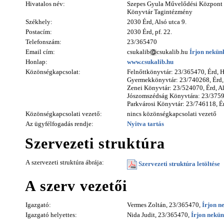
Hivatalos név:
Szepes Gyula Művelődési Központ é
Könyvtár Tagintézmény
Székhely:
2030 Érd, Alsó utca 9.
Postacím:
2030 Érd, pf. 22.
Telefonszám:
23/365470
Email cím:
csukalib
csukalib.hu
Írjon nekün
Honlap:
www.csukalib.hu
Közönségkapcsolat:
Felnőttkönyvtár: 23/365470, Érd, H
Gyermekkönyvtár: 23/740268, Érd, 
Zenei Könyvtár: 23/524070, Érd, Al
Jószomszédság Könyvtára: 23/37593
Parkvárosi Könyvtár: 23/746118, Ér
Közönségkapcsolati vezető:
nincs közönségkapcsolati vezető
Az ügyfélfogadás rendje:
Nyitva tartás
Szervezeti struktúra
A szervezeti struktúra ábrája:
Szervezeti struktúra letöltése
A szerv vezetői
Igazgató:
Vermes Zoltán, 23/365470,
Írjon n
Igazgató helyettes:
Nida Judit, 23/365470,
Írjon nekün