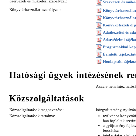
Szervezeti és működési szabályzat:
Szervezeti és működ
Könyvtárhasználati szabályzat:
Könyvtárhasználati
Könyvtárhasználati 
Könyvkötészeti díjs
Adatkezelési és ada
Adatvédelmi tájékoz
Programokkal kapcs
Érintetti tájékoztat
Honlap süti tájékoz
Hatósági ügyek intézésének re
A szerv nem intéz hatós
Közszolgáltatások
Közszolgáltatások megnevezése:
közgyűjtemény, nyilván
Közszolgáltatások tartalma:
nyilvános könyvtári 
ban foglaltak szerin
a gyűjtemény fejlesz
bocsátása
tájékoztatás a könyv