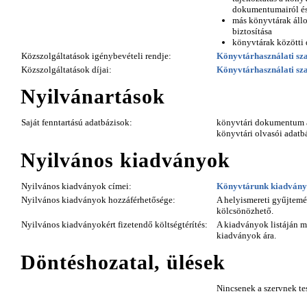
dokumentumairól és 
más könyvtárak állo
biztosítása
könyvtárak közötti 
Közszolgáltatások igénybevételi rendje:
Könyvtárhasználati sz
Közszolgáltatások díjai:
Könyvtárhasználati sz
Nyilvánartások
Saját fenntartású adatbázisok:
könyvtári dokumentum 
könyvtári olvasói adatb
Nyilvános kiadványok
Nyilvános kiadványok címei:
Könyvtárunk kiadvány
Nyilvános kiadványok hozzáférhetősége:
A helyismereti gyűjtem
kölcsönözhető.
Nyilvános kiadványokért fizetendő költségtérítés:
A kiadványok listáján m
kiadványok ára.
Döntéshozatal, ülések
Nincsenek a szervnek tes