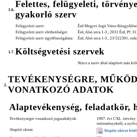
Felettes, felügyeleti, törvény
1.6.
gyakorló szerv
Felügyeleti szerv:
Érd Megyei Jogú Város Közgyűlése
Felügyeleti szerv elérhetőségei:
Érd, Alsó utca 1-3., 2031 Érd, Pf. 3
Felügyeleti szerv ügyfélszolgálata:
Érd, Alsó utca 1-3., 23/522301, on
Költségvetési szervek
1.7.
Nincs a szerv által alapított más köl
TEVÉKENYSÉGRE, MŰKÖ
2.
VONATKOZÓ ADATOK
Alaptevékenység, feladatkör, 
Tevékenységre vonatkozó jogszabályok:
1997. évi CXL. törvény a
intézményekről, a nyilv
Alapító okirat:
Alapító okirat letöl