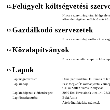
Felügyelt költségvetési szerv
1.2.
Nincs a szerv irányítása, felügyelete
alárendeltségében működő más közfe
Gazdálkodó szervezetek
1.3.
Nincs a szerv tulajdonában álló va
Közalapítványok
1.4.
Nincs a szerv által alapított közalap
Lapok
1.5.
Lap megnevezése:
Duna-part irodalmi, kulturális és tá
Lap kiadója:
Pest Megye Önkormányzata Vármeg
Csuka Zoltán Városi Könyvtár
Lap kiadójának elérhetőségei:
2030 Érd, Hivatalnok utca 14., 23
Lap főszerkesztője:
Büki Attila
A folyóirat kiadása szünetel.