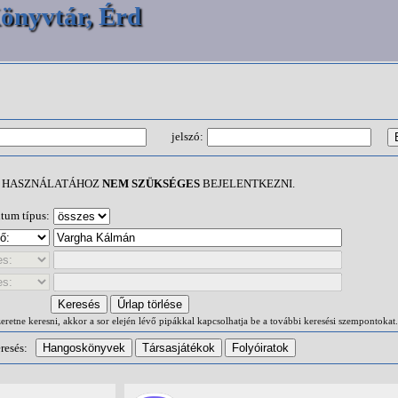
önyvtár, Érd
jelszó:
Ő HASZNÁLATÁHOZ
NEM SZÜKSÉGES
BEJELENTKEZNI.
um típus:
retne keresni, akkor a sor elején lévő pipákkal kapcsolhatja be a további keresési szempontokat.
eresés: