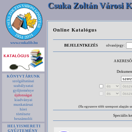
Csuka Zoltán Városi K
Online Katalógus
www.csukalib.hu
BEJELENTKEZÉS
olvasójegy:
A KERES
Dokument
KÖNYVTÁRUNK
szolgáltatásai
szabályzatai
gyűjteménye
újdonságai
kiadványai
munkatársai
(Ha egyszerre több szempont alapján sze
hírei
története
Speciális k
beszámolói
HELYISMERETI
GYŰJTEMÉNY