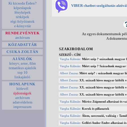
Ki kicsoda Érden?
VIBER chatbot szolgáltatás aktivá
képeslapok
fényképek
térképek
régi folyóiratok
e-könyvtár
RENDEZVÉNYEK
Az egyes dokumentumok példá
archívum
A dokumentum
KÖZADATTÁR
SZAKIRODALOM
CSUKA ZOLTÁN
SZERZŐ : CÍM
AJÁNLÓK
Vargha Kálmán
:
Miért szép ? századunk magyar l
könyv, zene, film
Vargha Kálmán
:
Miért szép ? Századunk magyar l
tematikus ajánlók
top 10
Albert Zsuzsa
:
Miért szép? : századunk magyar lí
linkajánló
Albert Zsuzsa
:
XX. századi híres magyar költők v
HONLAPUNK
Albert Zsuzsa
:
XX. századi híres magyar költők v
hírlevél
újdonságok
Albert Zsuzsa
:
XX. századi híres magyar költők v
archívum
Vargha Kálmán
:
Móricz Zsigmond alkotásai és va
adatvédelem
impresszum
Vargha Kálmán
:
Korok és pillanatok
Vargha Kálmán
:
Álom, szecesszió, valóság : Tan
Vargha Kálmán
:
Gelléri Andor Endre alkotásai és