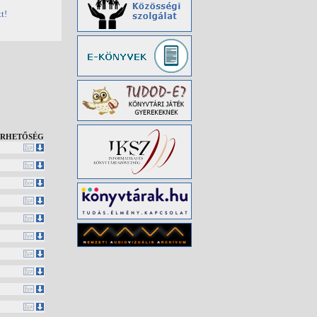
t!
ÉRHETŐSÉG