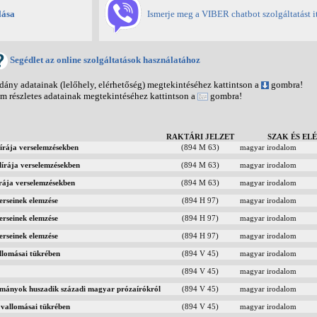
lása
Ismerje meg a VIBER chatbot szolgáltatást it
Segédlet az online szolgáltatások használatához
ny adatainak (lelőhely, elérhetőség) megtekintéséhez kattintson a
gombra!
 részletes adatainak megtekintéséhez kattintson a
gombra!
RAKTÁRI JELZET
SZAK ÉS EL
írája verselemzésekben
(894 M 63)
magyar irodalom
írája verselemzésekben
(894 M 63)
magyar irodalom
rája verselemzésekben
(894 M 63)
magyar irodalom
erseinek elemzése
(894 H 97)
magyar irodalom
erseinek elemzése
(894 H 97)
magyar irodalom
erseinek elemzése
(894 H 97)
magyar irodalom
llomásai tükrében
(894 V 45)
magyar irodalom
(894 V 45)
magyar irodalom
ulmányok huszadik századi magyar prózaírókról
(894 V 45)
magyar irodalom
 vallomásai tükrében
(894 V 45)
magyar irodalom