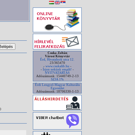
Csuka Zoltán
Városi Könyvtár
Érd, Hivatalnok utca 12.
23/365470
-
www.csukalib.hu
-
-
Írjon nekünk emailt!
-
NYITVATARTÁS
Adószámunk: 15440749-2-13
SZJA 1%
Érdi Lengyel-Magyar Kulturális
Egyesület
Adószámunk: 18706330-1-13
)