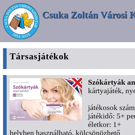
Csuka Zoltán Városi 
Társasjátékok
Szókártyák an
kártyajáték, ny
játékosok szám
játékidő: 5+ pe
életkor: 1+
helyben használható, kölcsönözhető