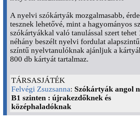
A nyelvi szókártyák mozgalmasabb, érde
tesznek lehetővé, mint a hagyományos sz
szókártyákkal való tanulással szert tehet
néhány beszélt nyelvi fordulat alapszint
színtű nyelvtanulóknak ajánljuk a kárty
800 db kártyát tartalmaz.
TÁRSASJÁTÉK
Felvégi Zsuzsanna
:
Szókártyák angol n
B1 szinten : újrakezdőknek és
középhaladóknak