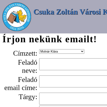
Csuka Zoltán Városi 
Írjon nekünk emailt!
Címzett:
Feladó
neve:
Feladó
email címe:
Tárgy: