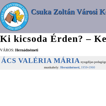
Csuka Zoltán Városi K
Ki kicsoda Érden? – Ke
VÁROS:
Hernádnémeti
ÁCS VALÉRIA MÁRIA
nyugdíjas pedagóg
munkahely:
Hernádnémeti
,
1959
-
1960