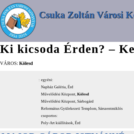
Csuka Zoltán Városi K
Ki kicsoda Érden? – Ke
VÁROS:
Kölesd
:
egyéni:
Napház Galéria, Érd
Művelődési Központ,
Kölesd
Művelődési Központ, Sárbogárd
Református Gyülekezeti Templom, Sárszentmiklós
csoportos:
Poly-Art kiállítások, Érd