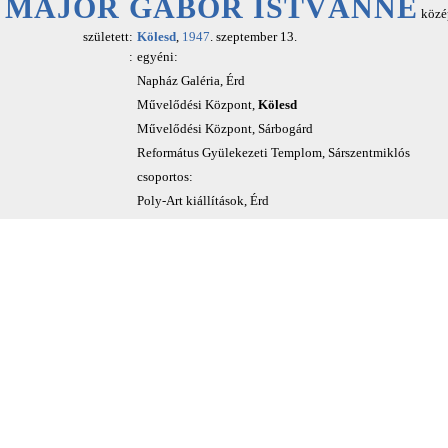
MAJOR GÁBOR ISTVÁNNÉ
közép
született:
Kölesd
,
1947
. szeptember 13.
:
egyéni:
Napház Galéria, Érd
Művelődési Központ,
Kölesd
Művelődési Központ, Sárbogárd
Református Gyülekezeti Templom, Sárszentmiklós
csoportos:
Poly-Art kiállítások, Érd