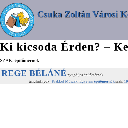
Csuka Zoltán Városi K
Ki kicsoda Érden? – Ke
SZAK:
építőmérnök
REGE BÉLÁNÉ
nyugdíjas építőmérnök
tanulmányok:
Krakkói Műszaki Egyetem
építőmérnök
szak,
19