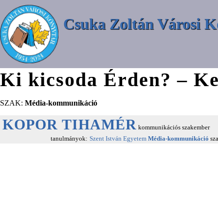
Csuka Zoltán Városi K
Ki kicsoda Érden? – Ke
SZAK:
Média-kommunikáció
KOPOR TIHAMÉR
kommunikációs szakember
tanulmányok:
Szent István Egyetem
Média-kommunikáció
sz