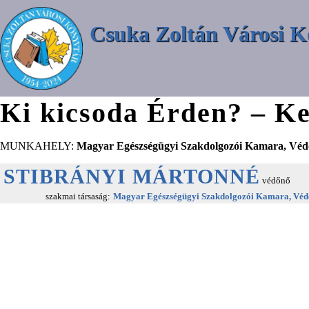
Csuka Zoltán Városi K
Ki kicsoda Érden? – Ke
MUNKAHELY:
Magyar Egészségügyi Szakdolgozói Kamara, Védő
STIBRÁNYI MÁRTONNÉ
védőnő
szakmai társaság:
Magyar Egészségügyi Szakdolgozói Kamara, Védő