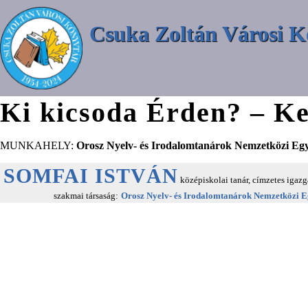
Csuka Zoltán Városi K
Ki kicsoda Érden? – Ke
MUNKAHELY:
Orosz Nyelv- és Irodalomtanárok Nemzetközi Egy
SOMFAI ISTVÁN
középiskolai tanár, címzetes igazg
szakmai társaság:
Orosz Nyelv- és Irodalomtanárok Nemzetközi E