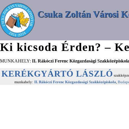
Csuka Zoltán Városi K
Ki kicsoda Érden? – Ke
MUNKAHELY:
II. Rákóczi Ferenc Közgazdasági Szakközépiskol
KERÉKGYÁRTÓ LÁSZLÓ
szakképzés
munkahely:
II. Rákóczi Ferenc Közgazdasági Szakközépiskola
,
Budape