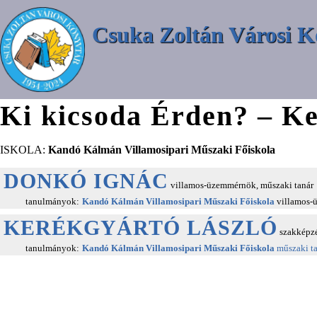
Csuka Zoltán Városi K
Ki kicsoda Érden? – Ke
ISKOLA:
Kandó Kálmán Villamosipari Műszaki Főiskola
DONKÓ IGNÁC
villamos-üzemmérnök, műszaki tanár
tanulmányok:
Kandó Kálmán Villamosipari Műszaki Főiskola
villamos
KERÉKGYÁRTÓ LÁSZLÓ
szakképzés
tanulmányok:
Kandó Kálmán Villamosipari Műszaki Főiskola
műszaki t