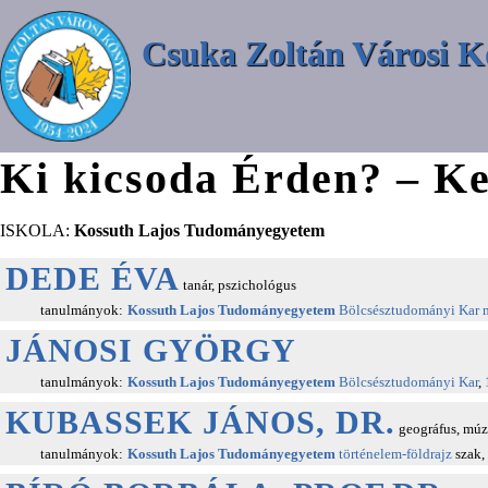
Csuka Zoltán Városi K
Ki kicsoda Érden? – Ke
ISKOLA:
Kossuth Lajos Tudományegyetem
DEDE ÉVA
tanár, pszichológus
tanulmányok:
Kossuth Lajos Tudományegyetem
Bölcsésztudományi Kar
JÁNOSI GYÖRGY
tanulmányok:
Kossuth Lajos Tudományegyetem
Bölcsésztudományi Kar
,
KUBASSEK JÁNOS, DR.
geográfus, mú
tanulmányok:
Kossuth Lajos Tudományegyetem
történelem-földrajz
szak,