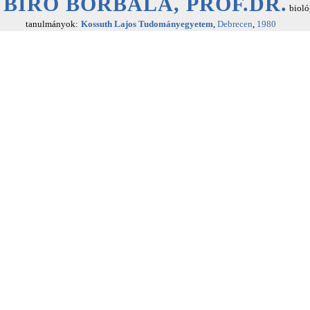
BÍRÓ BORBÁLA, PROF.DR.
bioló
tanulmányok:
Kossuth Lajos Tudományegyetem
,
Debrecen
,
1980