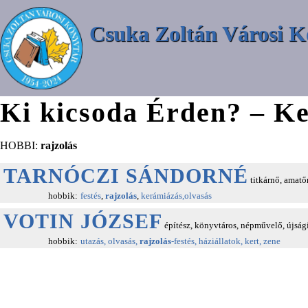
Csuka Zoltán Városi K
Ki kicsoda Érden? – Ke
HOBBI:
rajzolás
TARNÓCZI SÁNDORNÉ
titkárnő, amat
hobbik:
festés
,
rajzolás
,
kerámiázás,olvasás
VOTIN JÓZSEF
építész, könyvtáros, népművelő, újság
hobbik:
utazás, olvasás,
rajzolás
-festés, háziállatok, kert, zene