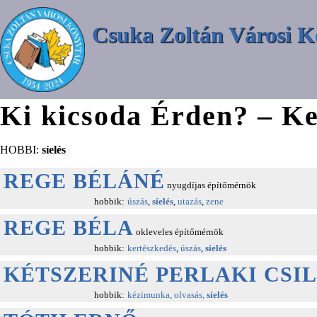
Csuka Zoltán Városi K
Ki kicsoda Érden? – Ke
HOBBI:
síelés
REGE BÉLÁNÉ
nyugdíjas építőmérnök
hobbik:
úszás
,
síelés
,
utazás
,
zene
REGE BÉLA
okleveles építőmérnök
hobbik:
kertészkedés
,
úszás
,
síelés
KÉTSZERINÉ PERLAKI CSI
hobbik:
kézimunka, olvasás,
síelés