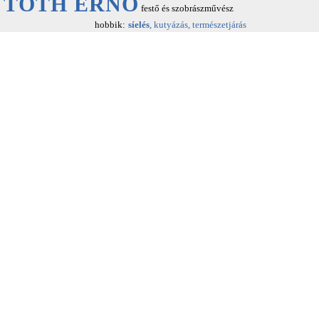
TÓTH ERNŐ
festő és szobrászművész
hobbik:
síelés
, kutyázás, természetjárás