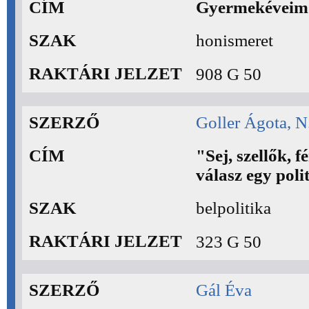
CÍM
Gyermekéveim a
SZAK
honismeret
RAKTÁRI JELZET
908 G 50
SZERZŐ
Goller Ágota, N
CÍM
"Sej, szellők, fé
válasz egy poli
SZAK
belpolitika
RAKTÁRI JELZET
323 G 50
SZERZŐ
Gál Éva