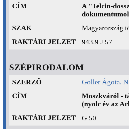
CÍM
A "Jelcin-dossz
dokumentumok
SZAK
Magyarország tö
RAKTÁRI JELZET
943.9 J 57
SZÉPIRODALOM
SZERZŐ
Goller Ágota, N
CÍM
Moszkváról - tá
(nyolc év az Ar
RAKTÁRI JELZET
G 50