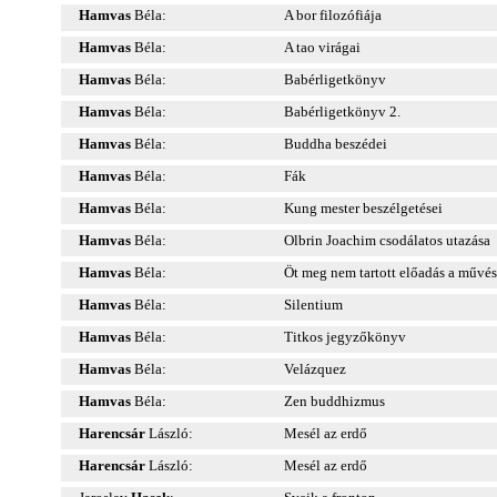
Hamvas
Béla:
A bor filozófiája
Hamvas
Béla:
A tao virágai
Hamvas
Béla:
Babérligetkönyv
Hamvas
Béla:
Babérligetkönyv 2.
Hamvas
Béla:
Buddha beszédei
Hamvas
Béla:
Fák
Hamvas
Béla:
Kung mester beszélgetései
Hamvas
Béla:
Olbrin Joachim csodálatos utazása
Hamvas
Béla:
Öt meg nem tartott előadás a művés
Hamvas
Béla:
Silentium
Hamvas
Béla:
Titkos jegyzőkönyv
Hamvas
Béla:
Velázquez
Hamvas
Béla:
Zen buddhizmus
Harencsár
László:
Mesél az erdő
Harencsár
László:
Mesél az erdő