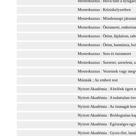
Mesterkurzus : Hová tűnt a nyuga
Mesterkurzus : Krízishelyzetben
Mesterkurzus : Mindennapi játszm
Mesterkurzus : Önismeret, emberis
Mesterkurzus : Öröm, fájdalom, tab
Mesterkurzus : Öröm, harmónia, b
Mesterkurzus : Sors és önismeret
Mesterkurzus : Szeretet, szerelem, s
Mesterkurzus : Vezetnek vagy meg
Múmiák ; Az emberi test
Nyitott Akadémia : A belénk égett 
Nyitott Akadémia : A tudattalan ös
Nyitott Akadémia : Az önmagát ker
Nyitott Akadémia : Boldogtalan ka
Nyitott Akadémia : Egészséges egyé
Nyitott Akadémia : Gyors élet, lass