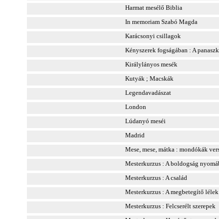
Harmat mesélő Biblia
In memoriam Szabó Magda
Karácsonyi csillagok
Kényszerek fogságában : A panasz
Királylányos mesék
Kutyák ; Macskák
Legendavadászat
London
Lúdanyó meséi
Madrid
Mese, mese, mátka : mondókák vers
Mesterkurzus : A boldogság nyomá
Mesterkurzus : A család
Mesterkurzus : A megbetegítő lélek
Mesterkurzus : Felcserélt szerepek