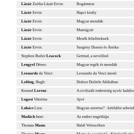
Lázár
Zsófia-Lázár Ervin:
Bogármese
Lázár
Ervin:
Hapci király
Lázár
Ervin:
Magyar mondák
Lázár
Ervin:
Manógyár
Lázár
Ervin:
Mesék felnőtteknek
Lázár
Ervin:
Szegény Dzsoni és Árnika
Stephen Butler
Leacock
:
Gertrud, a nevelőnő
Lengyel
Dénes:
Magyar regék és mondák
Leonardo
da Vinci:
Leonardo da Vinci meséi
Lofting
, Hugh:
Doktor Dolittle Afrikában
Konrad
Lorenz
:
A civilizált emberiség nyolc halálo
Lugosi
Viktória:
Ajvé
Lukács
Liza:
Hogyan szeretsz? : kötődési sebein
Madách
Imre:
Az ember tragédiája
Thomas
Mann
:
Halál Velencében
Thomas
Mann
:
Mario és a varázsló : Kötelezők röv