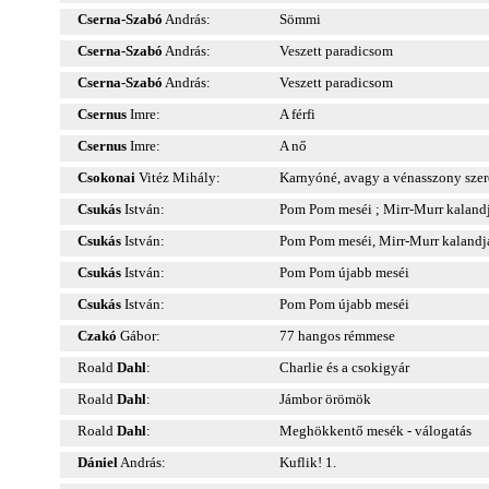
Cserna-Szabó
András:
Sömmi
Cserna-Szabó
András:
Veszett paradicsom
Cserna-Szabó
András:
Veszett paradicsom
Csernus
Imre:
A férfi
Csernus
Imre:
A nő
Csokonai
Vitéz Mihály:
Karnyóné, avagy a vénasszony sze
Csukás
István:
Pom Pom meséi ; Mirr-Murr kaland
Csukás
István:
Pom Pom meséi, Mirr-Murr kalandj
Csukás
István:
Pom Pom újabb meséi
Csukás
István:
Pom Pom újabb meséi
Czakó
Gábor:
77 hangos rémmese
Roald
Dahl
:
Charlie és a csokigyár
Roald
Dahl
:
Jámbor örömök
Roald
Dahl
:
Meghökkentő mesék - válogatás
Dániel
András:
Kuflik! 1.