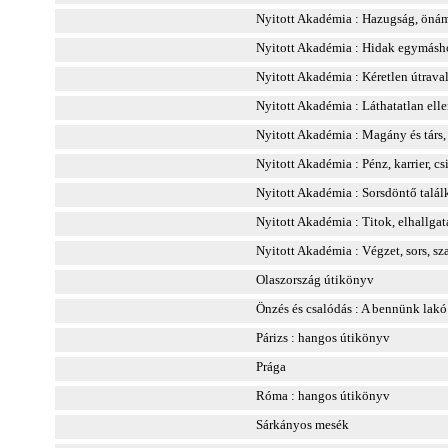
Nyitott Akadémia : Hazugság, önám
Nyitott Akadémia : Hidak egymásh
Nyitott Akadémia : Kéretlen útrava
Nyitott Akadémia : Láthatatlan ell
Nyitott Akadémia : Magány és társ,
Nyitott Akadémia : Pénz, karrier, cs
Nyitott Akadémia : Sorsdöntő talá
Nyitott Akadémia : Titok, elhallgat
Nyitott Akadémia : Végzet, sors, sz
Olaszország útikönyv
Önzés és csalódás : A bennünk lakó
Párizs : hangos útikönyv
Prága
Róma : hangos útikönyv
Sárkányos mesék