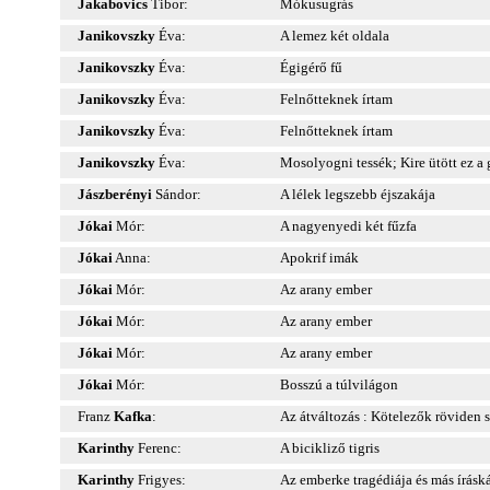
Jakabovics
Tibor:
Mókusugrás
Janikovszky
Éva:
A lemez két oldala
Janikovszky
Éva:
Égigérő fű
Janikovszky
Éva:
Felnőtteknek írtam
Janikovszky
Éva:
Felnőtteknek írtam
Janikovszky
Éva:
Mosolyogni tessék; Kire ütött ez a
Jászberényi
Sándor:
A lélek legszebb éjszakája
Jókai
Mór:
A nagyenyedi két fűzfa
Jókai
Anna:
Apokrif imák
Jókai
Mór:
Az arany ember
Jókai
Mór:
Az arany ember
Jókai
Mór:
Az arany ember
Jókai
Mór:
Bosszú a túlvilágon
Franz
Kafka
:
Az átváltozás : Kötelezők röviden 
Karinthy
Ferenc:
A bicikliző tigris
Karinthy
Frigyes:
Az emberke tragédiája és más írásk