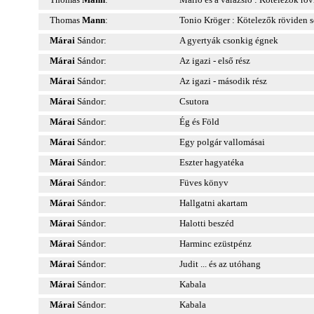
Thomas
Mann
:
Tonio Kröger : Kötelezők röviden s
Márai
Sándor:
A gyertyák csonkig égnek
Márai
Sándor:
Az igazi - első rész
Márai
Sándor:
Az igazi - második rész
Márai
Sándor:
Csutora
Márai
Sándor:
Ég és Föld
Márai
Sándor:
Egy polgár vallomásai
Márai
Sándor:
Eszter hagyatéka
Márai
Sándor:
Füves könyv
Márai
Sándor:
Hallgatni akartam
Márai
Sándor:
Halotti beszéd
Márai
Sándor:
Harminc ezüstpénz
Márai
Sándor:
Judit ... és az utóhang
Márai
Sándor:
Kabala
Márai
Sándor:
Kabala