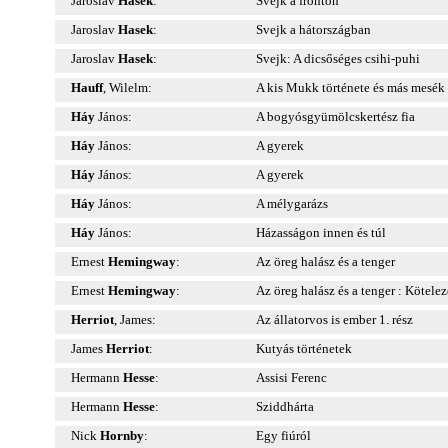
Jaroslav
Hasek
:
Svejk a fronton
Jaroslav
Hasek
:
Svejk a hátországban
Jaroslav
Hasek
:
Svejk: A dicsőséges csihi-puhi
Hauff
, Wilelm:
A kis Mukk története és más mesék
Háy
János:
A bogyósgyümölcskertész fia
Háy
János:
A gyerek
Háy
János:
A gyerek
Háy
János:
A mélygarázs
Háy
János:
Házasságon innen és túl
Ernest
Hemingway
:
Az öreg halász és a tenger
Ernest
Hemingway
:
Az öreg halász és a tenger : Kötele
Herriot
, James:
Az állatorvos is ember 1. rész
James
Herriot
:
Kutyás történetek
Hermann
Hesse
:
Assisi Ferenc
Hermann
Hesse
:
Sziddhárta
Nick
Hornby
:
Egy fiúról