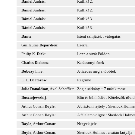
Dániel
András:
Kuflik! 2.
Dániel
András:
Kuflik! 2.
Dániel
András:
Kuflik! 3.
Dániel
András:
Kuflik! 3.
Dante
:
Isteni színjáték : válogatás
Guillaume
Dépardieu
:
Ezerrel
Philip K.
Dick
:
Lenn a sivár Földön
Charles
Dickens
:
Karácsonyi ének
Dobozy
Imre:
A tizedes meg a többiek
E. L.
Doctorow
:
Ragtime
Julia
Donaldson
, Axel Scheffler:
Zog a sárkány + 7 másik mese
Dosztojevszkij
:
Bűn és bűnhődés : Kötelezők rövid
Arthur Conan
Doyle
:
A brixtoni rejtély : Sherlock Holme
Arthur Conan
Doyle
:
A félelem völgye : Sherlock Holme
Doyle
, Arthur Conan:
Négyek jele
Doyle
, Arthur Conan:
Sherlock Holmes : a sátán kutyája