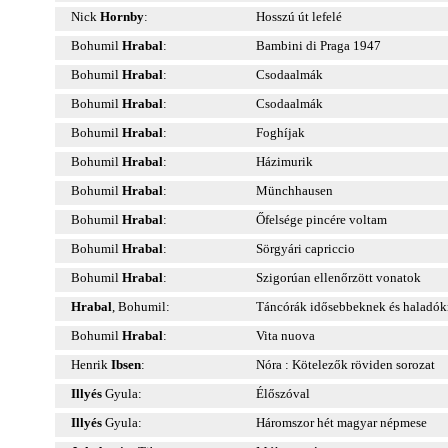
Nick
Hornby
:
Hosszú út lefelé
Bohumil
Hrabal
:
Bambini di Praga 1947
Bohumil
Hrabal
:
Csodaalmák
Bohumil
Hrabal
:
Csodaalmák
Bohumil
Hrabal
:
Foghíjak
Bohumil
Hrabal
:
Házimurik
Bohumil
Hrabal
:
Münchhausen
Bohumil
Hrabal
:
Őfelsége pincére voltam
Bohumil
Hrabal
:
Sörgyári capriccio
Bohumil
Hrabal
:
Szigorúan ellenőrzött vonatok
Hrabal
, Bohumil:
Táncórák idősebbeknek és haladó
Bohumil
Hrabal
:
Vita nuova
Henrik
Ibsen
:
Nóra : Kötelezők röviden sorozat
Illyés
Gyula:
Élőszóval
Illyés
Gyula:
Háromszor hét magyar népmese