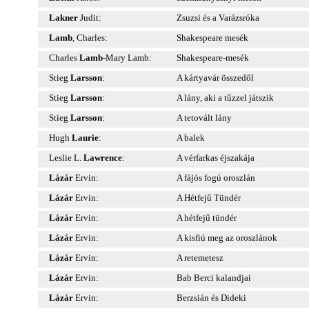
Lakner
Judit:
Zsuzsi és a Varázsróka
Lamb
, Charles:
Shakespeare mesék
Charles
Lamb
-Mary Lamb:
Shakespeare-mesék
Stieg
Larsson
:
A kártyavár összedől
Stieg
Larsson
:
A lány, aki a tűzzel játszik
Stieg
Larsson
:
A tetovált lány
Hugh
Laurie
:
A balek
Leslie L.
Lawrence
:
A vérfarkas éjszakája
Lázár
Ervin:
A fájós fogú oroszlán
Lázár
Ervin:
A Hétfejű Tündér
Lázár
Ervin:
A hétfejű tündér
Lázár
Ervin:
A kisfiú meg az oroszlánok
Lázár
Ervin:
A retemetesz
Lázár
Ervin:
Bab Berci kalandjai
Lázár
Ervin:
Berzsián és Dideki