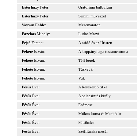
Esterházy
Péter:
Oratorium balbulum
Esterházy
Péter:
Semmi művészet
Vavyan
Fable
:
Mesemaraton
Fazekas
Mihály:
Lúdas Matyi
Fejtő
Ferenc:
A zsidó és az Úristen
Fekete
István:
A koppányi aga testamentuma
Fekete
István:
Téli berek
Fekete
István:
Tüskevár
Fekete
István:
Vuk
Fésűs
Éva:
A Kerekerdő titka
Fésűs
Éva:
A palacsintás király
Fésűs
Éva:
Esőmese
Fésűs
Éva:
Mókus koma és Mackó úr
Fésűs
Éva:
Pöttömke
Fésűs
Éva:
Szélfiúcska meséi