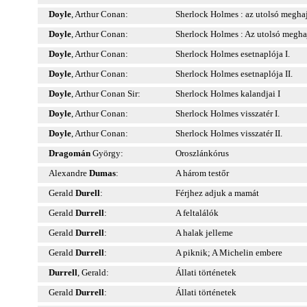
Doyle
, Arthur Conan:
Sherlock Holmes : az utolsó meghaj
Doyle
, Arthur Conan:
Sherlock Holmes : Az utolsó meghaj
Doyle
, Arthur Conan:
Sherlock Holmes esetnaplója I.
Doyle
, Arthur Conan:
Sherlock Holmes esetnaplója II.
Doyle
, Arthur Conan Sir:
Sherlock Holmes kalandjai I
Doyle
, Arthur Conan:
Sherlock Holmes visszatér I.
Doyle
, Arthur Conan:
Sherlock Holmes visszatér II.
Dragomán
György:
Oroszlánkórus
Alexandre
Dumas
:
A három testőr
Gerald
Durell
:
Férjhez adjuk a mamát
Gerald
Durrell
:
A feltalálók
Gerald
Durrell
:
A halak jelleme
Gerald
Durrell
:
A piknik; A Michelin embere
Durrell
, Gerald:
Állati történetek
Gerald
Durrell
:
Állati történetek