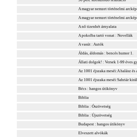
A magyar nemzet történelmi arckép
A magyar nemzet történelmi arcképc
A nő tizenhét árnyalata
A pokolba tartó vonat : Novellák
A vasút : Autók
Áldás, áldomás : bencés humor 1.
Állati dolgok! : Versek 1-99 éves 
Az 1001 éjszaka meséi:A halász és 
Az 1001 éjszaka meséi:Sahriár kirá
Bécs : hangos útikönyv
Biblia
Biblia : Ószövetség
Biblia : Újszövetség
Budapest : hangos útikönyv
Elveszett alvókák