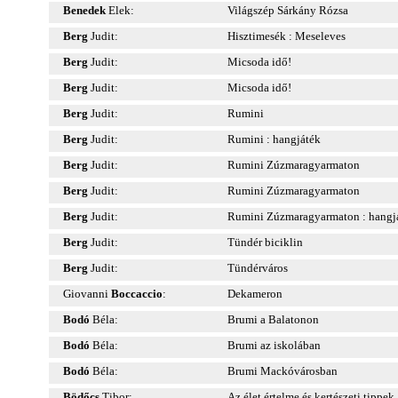
Benedek
Elek:
Világszép Sárkány Rózsa
Berg
Judit:
Hisztimesék : Meseleves
Berg
Judit:
Micsoda idő!
Berg
Judit:
Micsoda idő!
Berg
Judit:
Rumini
Berg
Judit:
Rumini : hangjáték
Berg
Judit:
Rumini Zúzmaragyarmaton
Berg
Judit:
Rumini Zúzmaragyarmaton
Berg
Judit:
Rumini Zúzmaragyarmaton : hangj
Berg
Judit:
Tündér biciklin
Berg
Judit:
Tündérváros
Giovanni
Boccaccio
:
Dekameron
Bodó
Béla:
Brumi a Balatonon
Bodó
Béla:
Brumi az iskolában
Bodó
Béla:
Brumi Mackóvárosban
Bödőcs
Tibor:
Az élet értelme és kertészeti tippek