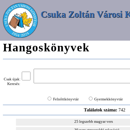
Csuka Zoltán Városi 
Hangoskönyvek
Csak újak:
Keresés:
Felnőttkönyvtár
Gyermekkönyvtár
Találatok száma:
742
25 legszebb magyar vers
30 perc stresszoldó relaxáció