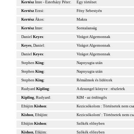
Kertész
Imre - Esterházy Péter:
Egy történet
Kertész
Erzsi:
Fény Sebestyén
Kertész
Ákos:
Makra
Kertész
Imre:
Sorstalanság
Daniel
Keyes
:
Virágot Algernonnak
Keyes
, Daniel:
Virágot Algernonnak
Daniel
Keyes
:
Virágot Algernonnak
Stephen
King
:
Napnyugta után
Stephen
King
:
Napnyugta után
Stephen
King
:
Rémálmok és lidércek
Rudyard
Kipling
:
A dzsungel könyve : részletek
Kipling
, Rudyard:
KIM - az ördöngős
Efrájim
Kishon
:
Kezicsókolom : Történetek nem cs
Kishon
, Efrájim:
Kezicsókolom' : Történetek nem c
Efrájim
Kishon
:
Szőkék előnyben
Kishon
, Efájim:
Szőkék előnyben