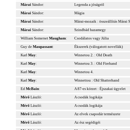
Márai
Sándor:
Legenda a jóságról
Márai
Sándor:
Mágia
Márai
Sándor:
Márai-mozaik : összeállítás Márai
Márai
Sándor:
Szindbád hazamegy
William Somerset
Maugham
:
Csodálatos vagy Júlia
Guy de
Maupassant
:
Ékszerek (válogatott novellák)
Karl
May
:
Winnetou 2. : Old Death
Karl
May
:
Winnetou 3. : Old Firehand
Karl
May
:
Winnetou 4.
Karl
May
:
Winnettou : Old Shatterhand
Ed
McBain
:
A 87-es körzet : Éjszakai ügyelet
Mérő
László:
A csodák logikája
Mérő
László:
A csodák logikája
Mérő
László:
Az elvek csapodár természete
Mérő
László:
Az ész segédigéi