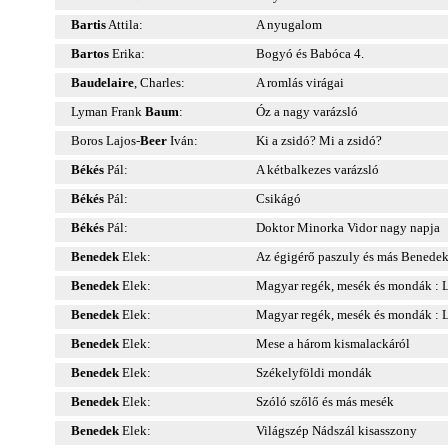
Bartis
Attila:
A nyugalom
Bartos
Erika:
Bogyó és Babóca 4.
Baudelaire
, Charles:
A romlás virágai
Lyman Frank
Baum
:
Óz a nagy varázsló
Boros Lajos-
Beer
Iván:
Ki a zsidó? Mi a zsidó?
Békés
Pál:
A kétbalkezes varázsló
Békés
Pál:
Csikágó
Békés
Pál:
Doktor Minorka Vidor nagy napja
Benedek
Elek:
Az égigérő paszuly és más Benede
Benedek
Elek:
Magyar regék, mesék és mondák : L
Benedek
Elek:
Magyar regék, mesék és mondák : L
Benedek
Elek:
Mese a három kismalackáról
Benedek
Elek:
Székelyföldi mondák
Benedek
Elek:
Szóló szőlő és más mesék
Benedek
Elek:
Világszép Nádszál kisasszony