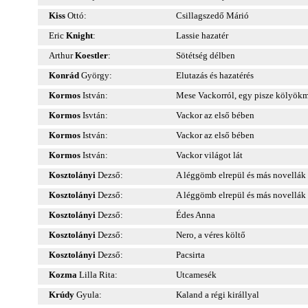
Kiss
Ottó:
Csillagszedő Márió
Eric
Knight
:
Lassie hazatér
Arthur
Koestler
:
Sötétség délben
Konrád
György:
Elutazás és hazatérés
Kormos
István:
Mese Vackorról, egy pisze kölyök
Kormos
Isvtán:
Vackor az első bében
Kormos
István:
Vackor az első bében
Kormos
István:
Vackor világot lát
Kosztolányi
Dezső:
A léggömb elrepül és más novellák
Kosztolányi
Dezső:
A léggömb elrepül és más novellák
Kosztolányi
Dezső:
Édes Anna
Kosztolányi
Dezső:
Nero, a véres költő
Kosztolányi
Dezső:
Pacsirta
Kozma
Lilla Rita:
Utcamesék
Krúdy
Gyula:
Kaland a régi királlyal