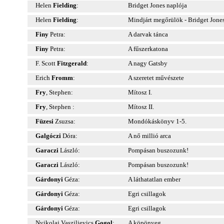
Helen
Fielding
:
Bridget Jones naplója
Helen
Fielding
:
Mindjárt megőrülök - Bridget Jones
Finy
Petra:
A darvak tánca
Finy
Petra:
A fűszerkatona
F. Scott
Fitzgerald
:
A nagy Gatsby
Erich
Fromm
:
A szeretet művészete
Fry
, Stephen:
Mítosz I.
Fry
, Stephen :
Mítosz II.
Füzesi
Zsuzsa:
Mondókáskönyv 1-5.
Galgóczi
Dóra:
A nő millió arca
Garaczi
László:
Pompásan buszozunk!
Garaczi
László:
Pompásan buszozunk!
Gárdonyi
Géza:
A láthatatlan ember
Gárdonyi
Géza:
Egri csillagok
Gárdonyi
Géza:
Egri csillagok
Nyikolaj Vasziljevics
Gogol
:
A köpönyeg