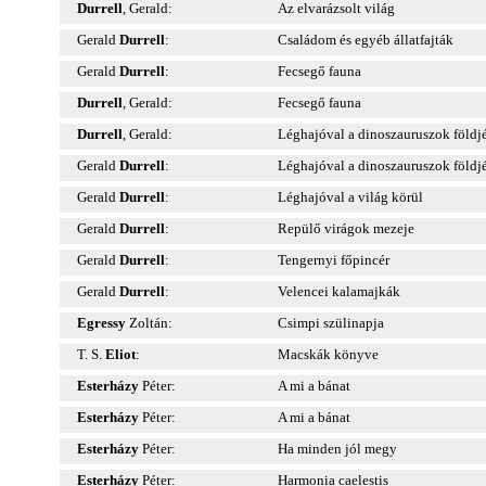
Durrell
, Gerald:
Az elvarázsolt világ
Gerald
Durrell
:
Családom és egyéb állatfajták
Gerald
Durrell
:
Fecsegő fauna
Durrell
, Gerald:
Fecsegő fauna
Durrell
, Gerald:
Léghajóval a dinoszauruszok földj
Gerald
Durrell
:
Léghajóval a dinoszauruszok földj
Gerald
Durrell
:
Léghajóval a világ körül
Gerald
Durrell
:
Repülő virágok mezeje
Gerald
Durrell
:
Tengernyi főpincér
Gerald
Durrell
:
Velencei kalamajkák
Egressy
Zoltán:
Csimpi szülinapja
T. S.
Eliot
:
Macskák könyve
Esterházy
Péter:
A mi a bánat
Esterházy
Péter:
A mi a bánat
Esterházy
Péter:
Ha minden jól megy
Esterházy
Péter:
Harmonia caelestis