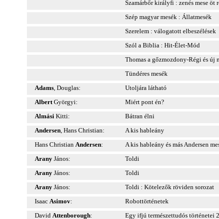
Szamárbőr királyfi : zenés mese öt 
Szép magyar mesék : Állatmesék
Szerelem : válogatott elbeszélések
Szól a Biblia : Hit-Élet-Mód
Thomas a gőzmozdony-Régi és új 
Tündéres mesék
Adams
, Douglas:
Utoljára látható
Albert
Györgyi:
Miért pont én?
Almási
Kitti:
Bátran élni
Andersen
, Hans Christian:
A kis hableány
Hans Christian
Andersen
:
A kis hableány és más Andersen me
Arany
János:
Toldi
Arany
János:
Toldi
Arany
János:
Toldi : Kötelezők röviden sorozat
Isaac
Asimov
:
Robottörténetek
David
Attenborough
:
Egy ifjú természettudós történetei 2