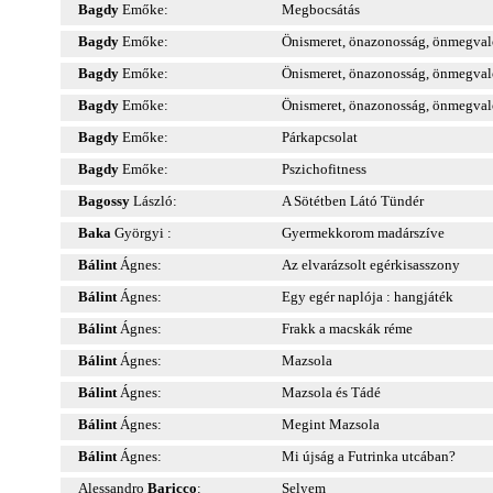
Bagdy
Emőke:
Megbocsátás
Bagdy
Emőke:
Önismeret, önazonosság, önmegval
Bagdy
Emőke:
Önismeret, önazonosság, önmegval
Bagdy
Emőke:
Önismeret, önazonosság, önmegval
Bagdy
Emőke:
Párkapcsolat
Bagdy
Emőke:
Pszichofitness
Bagossy
László:
A Sötétben Látó Tündér
Baka
Györgyi :
Gyermekkorom madárszíve
Bálint
Ágnes:
Az elvarázsolt egérkisasszony
Bálint
Ágnes:
Egy egér naplója : hangjáték
Bálint
Ágnes:
Frakk a macskák réme
Bálint
Ágnes:
Mazsola
Bálint
Ágnes:
Mazsola és Tádé
Bálint
Ágnes:
Megint Mazsola
Bálint
Ágnes:
Mi újság a Futrinka utcában?
Alessandro
Baricco
:
Selyem