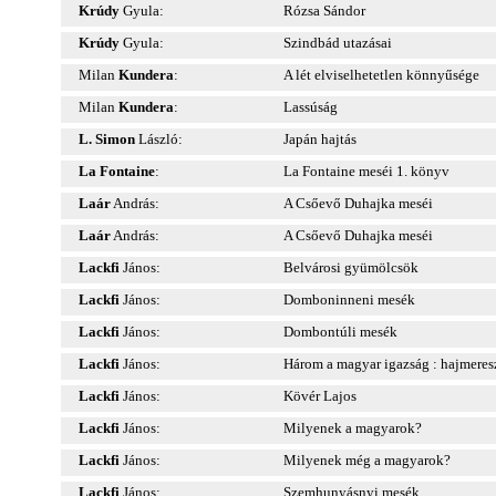
Krúdy
Gyula:
Rózsa Sándor
Krúdy
Gyula:
Szindbád utazásai
Milan
Kundera
:
A lét elviselhetetlen könnyűsége
Milan
Kundera
:
Lassúság
L. Simon
László:
Japán hajtás
La Fontaine
:
La Fontaine meséi 1. könyv
Laár
András:
A Csőevő Duhajka meséi
Laár
András:
A Csőevő Duhajka meséi
Lackfi
János:
Belvárosi gyümölcsök
Lackfi
János:
Domboninneni mesék
Lackfi
János:
Dombontúli mesék
Lackfi
János:
Három a magyar igazság : hajmeresz
Lackfi
János:
Kövér Lajos
Lackfi
János:
Milyenek a magyarok?
Lackfi
János:
Milyenek még a magyarok?
Lackfi
János:
Szemhunyásnyi mesék