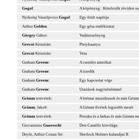
Gogol
:
A köpönyeg : Kötelezők röviden so
Nyikolaj Vasziljevics
Gogol
:
Egy őrült naplója
Arthur
Golden
:
Egy gésa emlékiratai
Görgey
Gábor:
Vadászszőnyeg
Grecsó
Krisztián:
Pletykaanyu
Grecsó
Krisztián:
Vera
Graham
Greene
:
A csendes amerikai
Graham
Greene
:
A tizedik
Graham
Greene
:
Egy kapcsolat vége
Graham
Greene
:
Utazások nagynénémmel
Grimm
testvérek:
A brémai muzsikusok és más Grim
Grimm
, Jakob:
A Grimm fivérek legszebb meséi
Grimm
testvérek:
Piroska és a farkas és más Grimm m
Giovannino
Guareschi
:
Don Camillo kisvilága
Doyle, Arthur Conan Sir:
Sherlock Holmes kalandjai II.