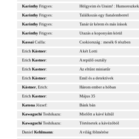
Karinthy
Frigyes:
Hölgyeim és Uraim! : Humoreszkek
Karinthy
Frigyes:
Találkozás egy fiatalemberrel
Karinthy
Frigyes:
Tanár úr kérem és más írások
Karinthy
Frigyes:
Utazás a koponyám körül
Kassai
Csilla:
Csokiország : mesék 6 részben
Erich
Kästner
:
A két Lotti
Erich
Kastner
:
A repülő osztály
Erich
Kastner
:
Az eltűnt miniatűr
Erich
Kästner
:
Emil és a detektívek
Kästner
, Erich:
Három ember a hóban
Erich
Kastner
:
Május 35
Katona
József:
Bánk bán
Kawaguchi
Toshikazu:
Mielőtt a kávé kihűl
Kawaguchi
Toshikazu:
Történetek a kávézóból
Daniel
Kehlmann
:
A világ fölmérése