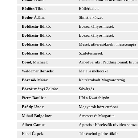
Bödőcs
Tibor:
Böllérbalett
Bodor
Ádám:
Sinistra körzet
Boldizsár
Ildikó:
Boszorkányos mesék
Boldizsár
Ildikó:
Boszorkányos mesék
Boldizsár
Ildikó:
Mesék útkeresőknek : meseterápia
Boldizsár
Ildikó:
Születésmesék
Bond
, Michael:
A medve, akit Paddingtonnak hívn
Waldemar
Bonsels
:
Maja, a méhecske
Börcsök
Mária:
Kettészakadt Magyarország
Böszörményi
Zoltán:
Sóvárgás
Pierre
Boulle
:
Híd a Kwai folyón
Bródy
János:
Magyarok közt európai
Mihail
Bulgakov
:
A mester és Margarita
Albert
Camus
:
A pestis : Kötelezők röviden soroza
Karel
Čapek
:
Történelmi görbe tükör