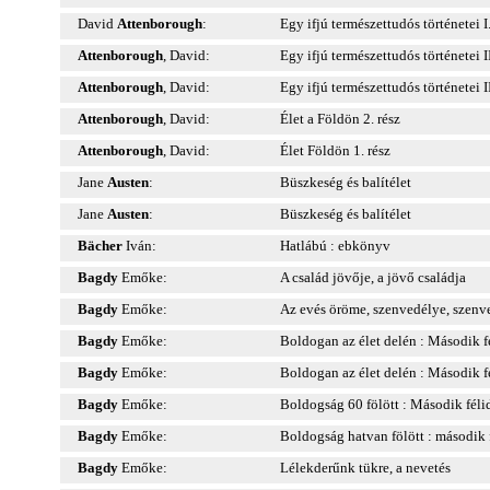
David
Attenborough
:
Egy ifjú természettudós történetei I
Attenborough
, David:
Egy ifjú természettudós történetei II
Attenborough
, David:
Egy ifjú természettudós történetei II
Attenborough
, David:
Élet a Földön 2. rész
Attenborough
, David:
Élet Földön 1. rész
Jane
Austen
:
Büszkeség és balítélet
Jane
Austen
:
Büszkeség és balítélet
Bächer
Iván:
Hatlábú : ebkönyv
Bagdy
Emőke:
A család jövője, a jövő családja
Bagdy
Emőke:
Az evés öröme, szenvedélye, szenv
Bagdy
Emőke:
Boldogan az élet delén : Második f
Bagdy
Emőke:
Boldogan az élet delén : Második f
Bagdy
Emőke:
Boldogság 60 fölött : Második féli
Bagdy
Emőke:
Boldogság hatvan fölött : második 
Bagdy
Emőke:
Lélekderűnk tükre, a nevetés