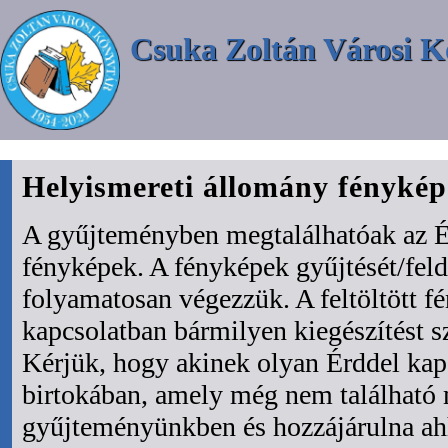
Csuka Zoltán Városi K
Helyismereti állomány fényké
A gyűjteményben megtalálhatóak az É
fényképek. A fényképek gyűjtését/fel
folyamatosan végezzük. A feltöltött f
kapcsolatban bármilyen kiegészítést s
Kérjük, hogy akinek olyan Érddel kapc
birtokában, amely még nem található
gyűjteményünkben és hozzájárulna ah