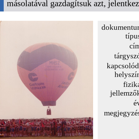
másolatával gazdagítsuk azt, jelentk
dokumentu
típu
cí
tárgysz
kapcsoló
helyszí
fizik
jellemző
é
megjegyzé