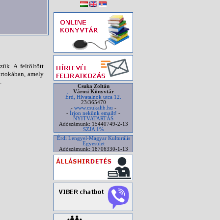
ük. A feltöltött
irtokában, amely
.
Csuka Zoltán
Városi Könyvtár
Érd, Hivatalnok utca 12.
23/365470
-
www.csukalib.hu
-
-
Írjon nekünk emailt!
-
NYITVATARTÁS
Adószámunk: 15440749-2-13
SZJA 1%
Érdi Lengyel-Magyar Kulturális
Egyesület
Adószámunk: 18706330-1-13