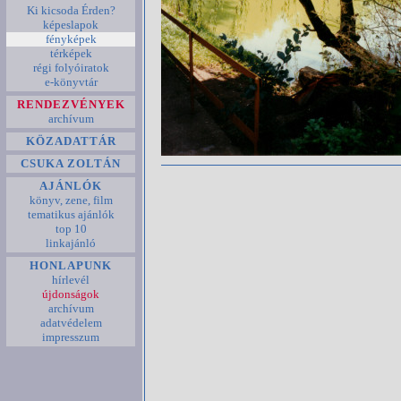
Ki kicsoda Érden?
képeslapok
fényképek
térképek
régi folyóiratok
e-könyvtár
RENDEZVÉNYEK
archívum
KÖZADATTÁR
CSUKA ZOLTÁN
AJÁNLÓK
könyv, zene, film
tematikus ajánlók
top 10
linkajánló
HONLAPUNK
hírlevél
újdonságok
archívum
adatvédelem
impresszum