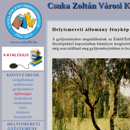
Csuka Zoltán Városi K
Helyismereti állomány fényké
A gyűjteményben megtalálhatóak az Érdről/Érde
www.csukalib.hu
fényképekkel kapcsolatban bármilyen kiegészíté
még nem található meg gyűjteményünkben és hozz
KÖNYVTÁRUNK
szolgáltatásai
szabályzatai
gyűjteménye
újdonságai
kiadványai
munkatársai
hírei
története
beszámolói
HELYISMERETI
GYŰJTEMÉNY