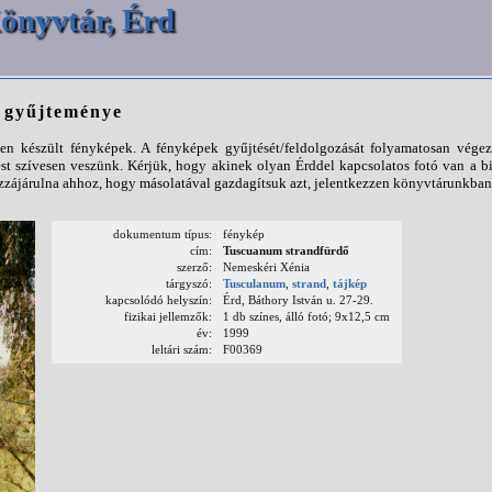
önyvtár, Érd
p gyűjteménye
n készült fényképek. A fényképek gyűjtését/feldolgozását folyamatosan végezz
st szívesen veszünk. Kérjük, hogy akinek olyan Érddel kapcsolatos fotó van a b
ájárulna ahhoz, hogy másolatával gazdagítsuk azt, jelentkezzen könyvtárunkban
dokumentum típus:
fénykép
cím:
Tuscuanum strandfürdő
szerző:
Nemeskéri Xénia
tárgyszó:
Tusculanum
,
strand
,
tájkép
kapcsolódó helyszín:
Érd, Báthory István u. 27-29.
fizikai jellemzők:
1 db színes, álló fotó; 9x12,5 cm
év:
1999
leltári szám:
F00369