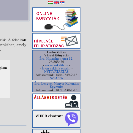
ük. A feltöltött
irtokában, amely
.
Csuka Zoltán
Városi Könyvtár
Érd, Hivatalnok utca 12.
23/365470
-
www.csukalib.hu
-
mplom
-
Írjon nekünk emailt!
-
NYITVATARTÁS
Adószámunk: 15440749-2-13
SZJA 1%
Érdi Lengyel-Magyar Kulturális
Egyesület
Adószámunk: 18706330-1-13