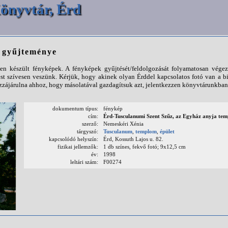
önyvtár, Érd
p gyűjteménye
n készült fényképek. A fényképek gyűjtését/feldolgozását folyamatosan végezz
st szívesen veszünk. Kérjük, hogy akinek olyan Érddel kapcsolatos fotó van a b
ájárulna ahhoz, hogy másolatával gazdagítsuk azt, jelentkezzen könyvtárunkban
dokumentum típus:
fénykép
cím:
Érd-Tusculanumi Szent Szűz, az Egyház anyja te
szerző:
Nemeskéri Xénia
tárgyszó:
Tusculanum
,
templom
,
épület
kapcsolódó helyszín:
Érd, Kossuth Lajos u. 82.
fizikai jellemzők:
1 db színes, fekvő fotó; 9x12,5 cm
év:
1998
leltári szám:
F00274