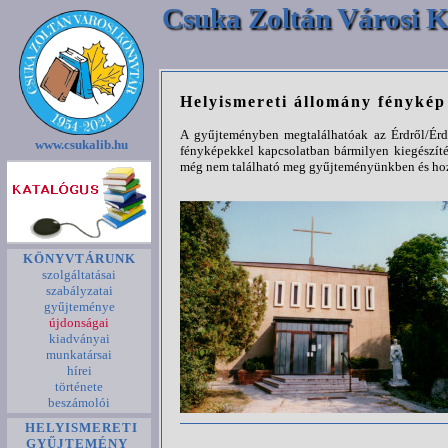
Csuka Zoltán Városi K
Helyismereti állomány fényké
A gyűjteményben megtalálhatóak az Érdről/Érde
www.csukalib.hu
fényképekkel kapcsolatban bármilyen kiegészíté
még nem található meg gyűjteményünkben és hozz
KÖNYVTÁRUNK
szolgáltatásai
szabályzatai
gyűjteménye
újdonságai
kiadványai
munkatársai
hírei
története
beszámolói
HELYISMERETI
GYŰJTEMÉNY