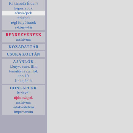
Ki kicsoda Érden?
képeslapok
fényképek
térképek
régi folyóiratok
e-könyvtár
RENDEZVÉNYEK
archívum
KÖZADATTÁR
CSUKA ZOLTÁN
AJÁNLÓK
könyv, zene, film
tematikus ajánlók
top 10
linkajánló
HONLAPUNK
hírlevél
újdonságok
archívum
adatvédelem
impresszum