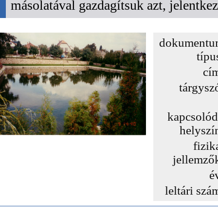
másolatával gazdagítsuk azt, jelentk
dokumentu
típu
cí
tárgysz
kapcsoló
helyszí
fizik
jellemző
é
leltári szá