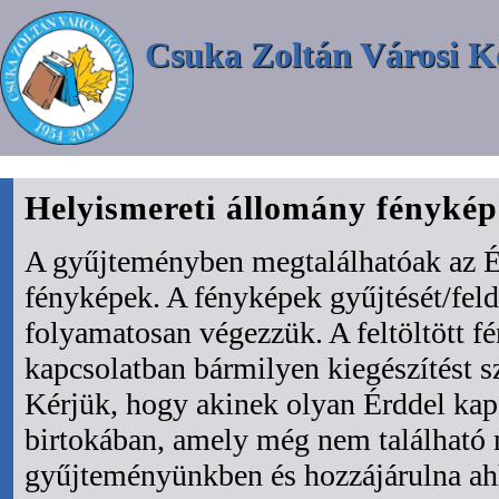
Csuka Zoltán Városi K
Helyismereti állomány fényké
A gyűjteményben megtalálhatóak az É
fényképek. A fényképek gyűjtését/fel
folyamatosan végezzük. A feltöltött f
kapcsolatban bármilyen kiegészítést s
Kérjük, hogy akinek olyan Érddel kapc
birtokában, amely még nem található
gyűjteményünkben és hozzájárulna ah