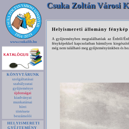
Csuka Zoltán Városi K
Helyismereti állomány fényké
A gyűjteményben megtalálhatóak az Érdről/Érde
www.csukalib.hu
fényképekkel kapcsolatban bármilyen kiegészíté
még nem található meg gyűjteményünkben és hozz
KÖNYVTÁRUNK
szolgáltatásai
szabályzatai
gyűjteménye
újdonságai
kiadványai
munkatársai
hírei
története
beszámolói
HELYISMERETI
GYŰJTEMÉNY