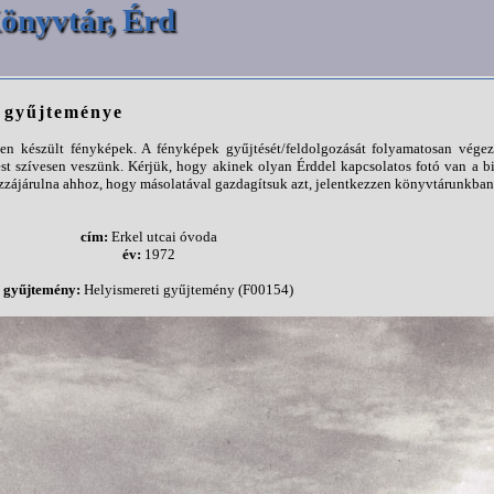
önyvtár, Érd
p gyűjteménye
n készült fényképek. A fényképek gyűjtését/feldolgozását folyamatosan végezz
st szívesen veszünk. Kérjük, hogy akinek olyan Érddel kapcsolatos fotó van a b
ájárulna ahhoz, hogy másolatával gazdagítsuk azt, jelentkezzen könyvtárunkban
cím:
Erkel utcai óvoda
év:
1972
gyűjtemény:
Helyismereti gyűjtemény (F00154)