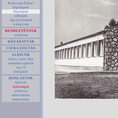
Ki kicsoda Érden?
képeslapok
fényképek
térképek
régi folyóiratok
e-könyvtár
RENDEZVÉNYEK
archívum
KÖZADATTÁR
CSUKA ZOLTÁN
AJÁNLÓK
könyv, zene, film
tematikus ajánlók
top 10
linkajánló
HONLAPUNK
hírlevél
újdonságok
archívum
adatvédelem
impresszum