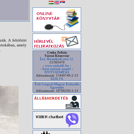
ük. A feltöltött
irtokában, amely
.
Csuka Zoltán
Városi Könyvtár
Érd, Hivatalnok utca 12.
23/365470
-
www.csukalib.hu
-
-
Írjon nekünk emailt!
-
NYITVATARTÁS
Adószámunk: 15440749-2-13
SZJA 1%
Érdi Lengyel-Magyar Kulturális
Egyesület
Adószámunk: 18706330-1-13