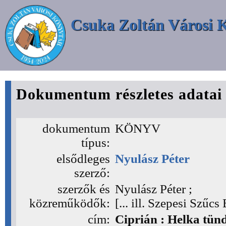
Csuka Zoltán Városi 
Dokumentum részletes adatai
dokumentum
KÖNYV
típus:
elsődleges
Nyulász Péter
szerző:
szerzők és
Nyulász Péter ;
közreműködők:
[... ill. Szepesi Szűc
cím:
Ciprián : Helka tün