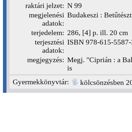
raktári jelzet:
N 99
(N 99)
megjelenési
Budakeszi : Betűtészt
adatok:
terjedelem:
286, [4] p. ill. 20 cm
terjesztési
ISBN 978-615-5587-33
adatok:
megjegyzés:
Megj. "Ciprián : a Ba
is
Gyermekkönyvtár:
kölcsönzésben 20