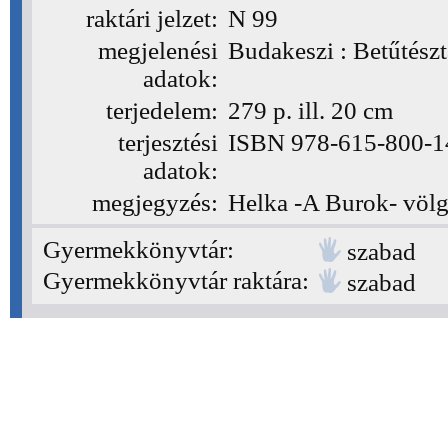
raktári jelzet:
N 99
(N 99)
megjelenési
Budakeszi : Betűtészt
adatok:
terjedelem:
279 p. ill. 20 cm
terjesztési
ISBN 978-615-800-14
adatok:
megjegyzés:
Helka -A Burok- völgy
Gyermekkönyvtár:
szabad
Gyermekkönyvtár raktára:
szabad