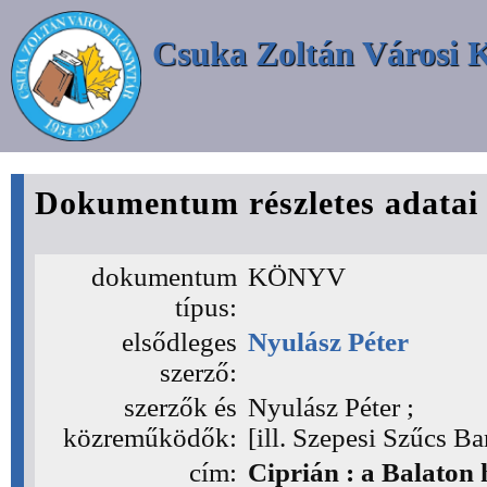
Csuka Zoltán Városi 
Dokumentum részletes adatai
dokumentum
KÖNYV
típus:
elsődleges
Nyulász Péter
szerző:
szerzők és
Nyulász Péter ;
közreműködők:
[ill. Szepesi Szűcs Ba
cím:
Ciprián : a Balaton 