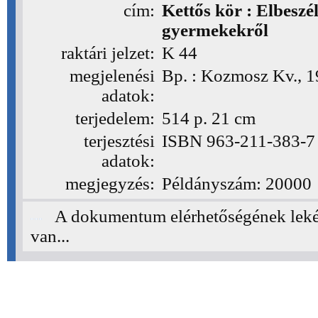
cím:
Kettős kör : Elbeszé
gyermekekről
raktári jelzet:
K 44
(K44)
megjelenési
Bp. : Kozmosz Kv., 
adatok:
terjedelem:
514 p. 21 cm
terjesztési
ISBN 963-211-383-7 v
adatok:
megjegyzés:
Példányszám: 20000
A dokumentum elérhetőségének leké
van...