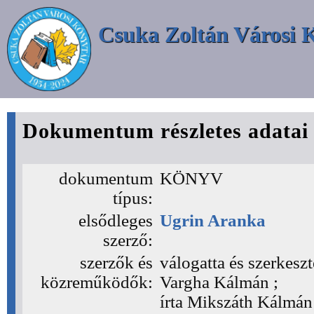
Csuka Zoltán Városi 
Dokumentum részletes adatai
dokumentum
KÖNYV
típus:
elsődleges
Ugrin Aranka
szerző:
szerzők és
válogatta és szerkesz
közreműködők:
Vargha Kálmán ;
írta Mikszáth Kálmán 