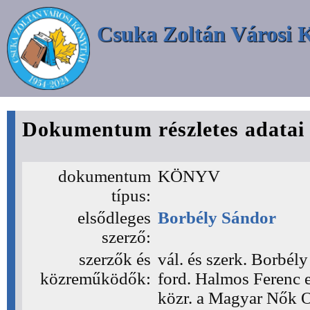
Csuka Zoltán Városi 
Dokumentum részletes adatai
dokumentum
KÖNYV
típus:
elsődleges
Borbély Sándor
szerző:
szerzők és
vál. és szerk. Borbély
közreműködők:
ford. Halmos Ferenc et
közr. a Magyar Nők O