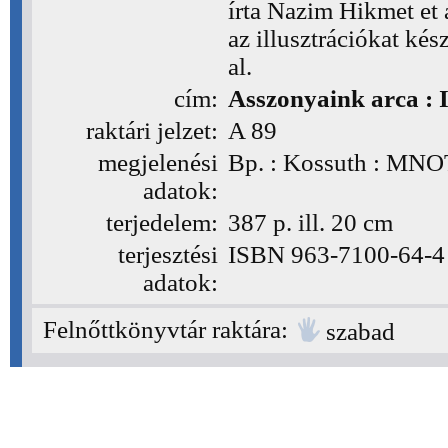
írta Nazim Hikmet et a
az illusztrációkat kés
al.
cím:
Asszonyaink arca : 
raktári jelzet:
A 89
(A89)
megjelenési
Bp. : Kossuth : MNO
adatok:
terjedelem:
387 p. ill. 20 cm
terjesztési
ISBN 963-7100-64-4 k
adatok:
Felnőttkönyvtár raktára:
szabad