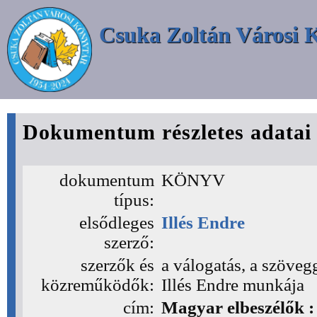
Csuka Zoltán Városi 
Dokumentum részletes adatai
dokumentum
KÖNYV
típus:
elsődleges
Illés Endre
szerző:
szerzők és
a válogatás, a szöveg
közreműködők:
Illés Endre munkája
cím:
Magyar elbeszélők :