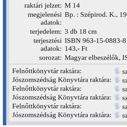
raktári jelzet:
M 14
(M14)
megjelenési
Bp. : Szépirod. K., 1
adatok:
terjedelem:
3 db 18 cm
terjesztési
ISBN 963-15-0883-8 kö
adatok:
143,- Ft
sorozat:
Magyar elbeszélők, 
Felnőttkönyvtár raktára:
s
Jószomszédság Könyvtára raktára:
s
Felnőttkönyvtár raktára:
s
Jószomszédság Könyvtára raktára:
s
Felnőttkönyvtár raktára:
s
Jószomszédság Könyvtára raktára:
s