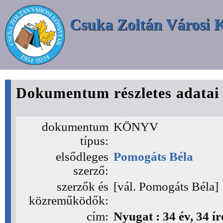
Csuka Zoltán Városi 
Dokumentum részletes adatai
dokumentum
KÖNYV
típus:
elsődleges
Pomogáts Béla
szerző:
szerzők és
[vál. Pomogáts Béla]
közreműködők:
cím:
Nyugat : 34 év, 34 ír