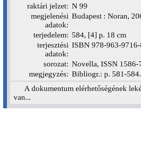
raktári jelzet:
N 99
(N 99)
megjelenési
Budapest : Noran, 20
adatok:
terjedelem:
584, [4] p. 18 cm
terjesztési
ISBN 978-963-9716-84
adatok:
sorozat:
Novella, ISSN 1586-
megjegyzés:
Bibliogr.: p. 581-584.
A dokumentum elérhetőségének leké
van...